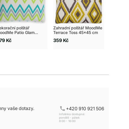
ekorační polštář
Zahradní polštář MoodMe
Plynový o
oodMe Patio Glam
Terrace Toss 45x45 cm
Piramida 
5x45 cm
13,2 kW
79 Kč
359 Kč
11 860 K
hny vaše dotazy.
+420 910 921 506
Infolinka dostupná:
pondělí - pátek
8:00 - 16:00