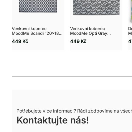
Venkovní koberec
Venkovní koberec
D
MoodMe Scandi 120x180
MoodMe Opti Gray
M
cm šedý
120x180 cm
4
449 Kč
449 Kč
4
Potřebujete více informací? Rádi zodpovíme na všec
Kontaktujte nás!