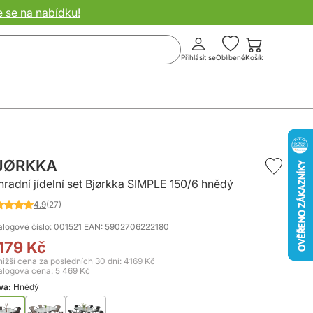
e se na nabídku!
Přihlásit se
Oblíbené
Košík
JØRKKA
hradní jídelní set Bjørkka SIMPLE 150/6 hnědý
4.9
(27)
nocení:
%
alogové číslo: 001521
EAN: 5902706222180
179 Kč
0
nižší cena za posledních 30 dní: 4169 Kč
alogová cena:
5 469 Kč
va:
Hnědý