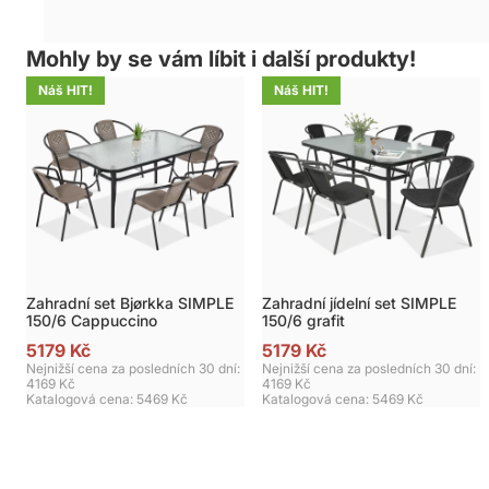
Mohly by se vám líbit i další produkty!
Náš HIT!
Náš HIT!
Zahradní set Bjørkka SIMPLE
Zahradní jídelní set SIMPLE
150/6 Cappuccino
150/6 grafit
5179 Kč
5179 Kč
Nejnižší cena za posledních 30 dní:
Nejnižší cena za posledních 30 dní:
4169 Kč
4169 Kč
Katalogová cena:
5469 Kč
Katalogová cena:
5469 Kč