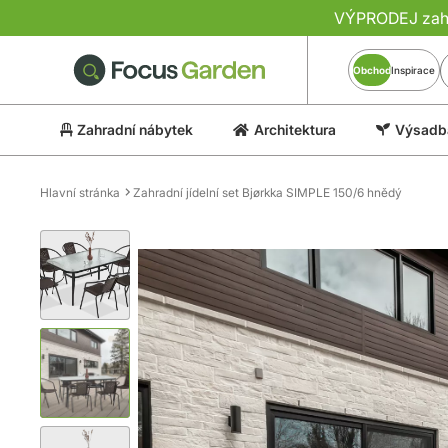
VÝPRODEJ zahra
Obchod
Inspirace
Zahradní nábytek
Architektura
Výsadba
Hlavní stránka
Zahradní jídelní set Bjørkka SIMPLE 150/6 hnědý
Přeskočit
na
konec
galerie
s
obrázky