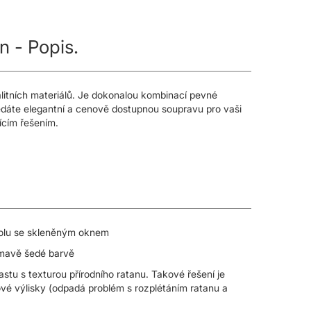
 - Popis.
alitních materiálů. Je dokonalou kombinací pevné
edáte elegantní a cenově dostupnou soupravu pro vaši
ícím řešením.
stolu se skleněným oknem
tmavě šedé barvě
astu s texturou přírodního ratanu. Takové řešení je
nové výlisky (odpadá problém s rozplétáním ratanu a