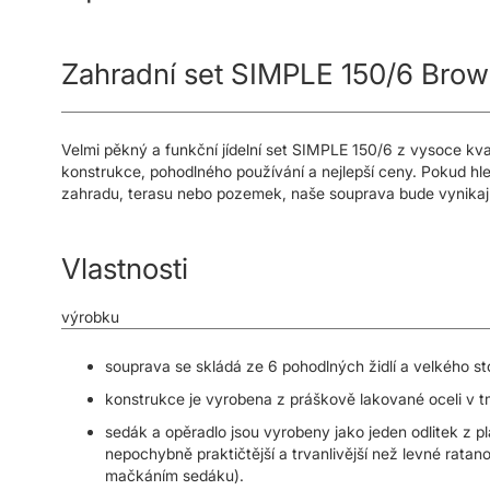
s
obrázky
Zahradní set SIMPLE 150/6 Brown
Velmi pěkný a funkční jídelní set SIMPLE 150/6 z vysoce kv
konstrukce, pohodlného používání a nejlepší ceny. Pokud hl
zahradu, terasu nebo pozemek, naše souprava bude vynikaj
Vlastnosti
výrobku
souprava se skládá ze 6 pohodlných židlí a velkého 
konstrukce je vyrobena z práškově lakované oceli v 
sedák a opěradlo jsou vyrobeny jako jeden odlitek z pl
nepochybně praktičtější a trvanlivější než levné rata
mačkáním sedáku).