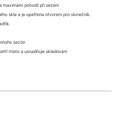
e maximální pohodlí při sezení
ho skla a je opatřena otvorem pro slunečník.
adřík.
 mnoho sezón
šetří místo a usnadňuje skladování