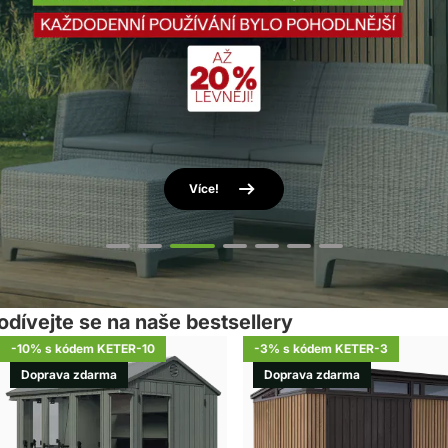
Více!
Více!
Více!
Více!
Více!
Více!
Více!
odívejte se na naše bestsellery
-10% s kódem KETER-10
-3% s kódem KETER-3
Doprava zdarma
Doprava zdarma