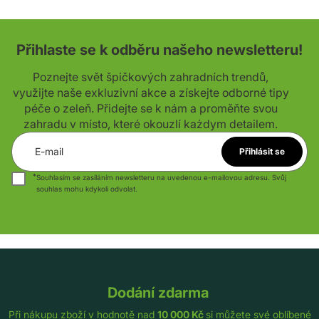
Přihlaste se k odběru našeho newsletteru!
Poznejte svět špičkových zahradních trendů,
využijte naše exkluzivní akce a získejte odborné tipy
péče o zeleň. Přidejte se k nám a proměňte svou
zahradu v místo, které okouzlí każdym detailem.
E-mail
Přihlásit se
*
Souhlasím se zasíláním newsletteru na uvedenou e-mailovou adresu. Svůj
souhlas mohu kdykoli odvolat.
Dodání zdarma
Při nákupu zboží v hodnotě nad
10 000 Kč
si můžete své oblíbené