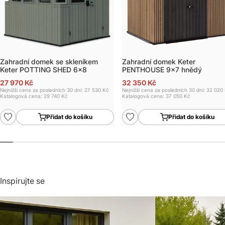
Zahradní domek se skleníkem
Zahradní domek Keter
Keter POTTING SHED 6x8
PENTHOUSE 9x7 hnědý
27 970 Kč
32 350 Kč
Nejnižší cena za posledních 30 dní: 27 530 Kč
Nejnižší cena za posledních 30 dní: 32 020
Katalogová cena:
29 740 Kč
Katalogová cena:
37 050 Kč
Přidat do košíku
Přidat do košíku
Inspirujte se