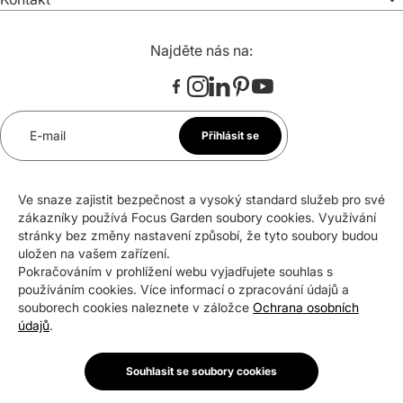
Najděte nás na:
E-mail
Přihlásit se
*
Souhlasím se zasíláním newsletteru na uvedenou e-
Ve snaze zajistit bezpečnost a vysoký standard služeb pro své
mailovou adresu. Svůj souhlas mohu kdykoli odvolat.
zákazníky používá Focus Garden soubory cookies. Využívání
stránky bez změny nastavení způsobí, že tyto soubory budou
uložen na vašem zařízení.
Pokračováním v prohlížení webu vyjadřujete souhlas s
Certifikáty a ocenění
používáním cookies. Více informací o zpracování údajů a
souborech cookies naleznete v záložce
Ochrana osobních
údajů
.
Souhlasit se soubory cookies
Copyright © 2026 Focus Garden Sp. z o.o.
Nastavení souborů cookies