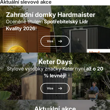
Aktuální slevové akce
Zahradní domky Hardmaister
Oceněné titulem
Spotřebitelský Lídr
Kvality 2026
!
Více
Keter Days
Stylové výrobky značky Keter nyní
až o 20
% levněji
!
Více
Aktuální akce