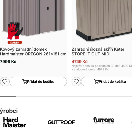
Kovový zahradní domek
Zahradní úložná skříň Keter
Hardmaister OREGON 261x181 cm
STORE IT OUT MIDI
7999 Kč
4749 Kč
Nejnižší cena za posledních 30 dní: 4639 K
Katalogová cena:
4979 Kč
Přidat do košíku
Přidat do košíku
ýrobci