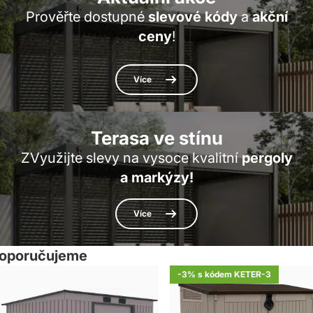
Prověřte dostupné
slevové kódy
a
akční
ceny
!
Více
Terasa ve stínu
ZVyužijte slevy na vysoce kvalitní
pergoly
a markýzy
!
Více
oporučujeme
-3% s kódem KETER-3