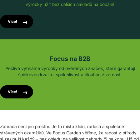
výrobky užít bez dalších nákladů na dodání!
Více!
Focus na B2B
Pečlivě vybíráme výrobky od ověřených značek, které garantují
špičkovou kvalitu, spolehlivost a dlouhou životnost.
Více!
Zahrada není jen prostor. Je to místo klidu, radosti a společně
strávených okamžiků. Ve Focus Garden věříme, že radost z přírody
si zaslouží každý – bez ohledu na velikost zahrady či balkonu. Už od