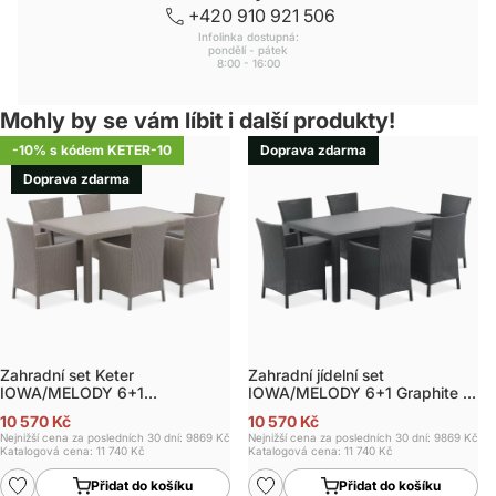
+420 910 921 506
Infolinka dostupná:
pondělí - pátek
8:00 - 16:00
Mohly by se vám líbit i další produkty!
-10% s kódem KETER-10
Doprava zdarma
Doprava zdarma
Zahradní set Keter
Zahradní jídelní set
IOWA/MELODY 6+1
IOWA/MELODY 6+1 Graphite -
Cappuccino
KETER
10 570 Kč
10 570 Kč
Nejnižší cena za posledních 30 dní: 9869 Kč
Nejnižší cena za posledních 30 dní: 9869 Kč
Katalogová cena:
11 740 Kč
Katalogová cena:
11 740 Kč
Přidat do košíku
Přidat do košíku