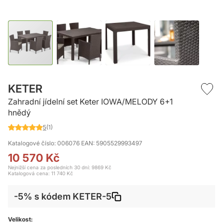
Přeskočit
na
KETER
začátek
Zahradní jídelní set Keter IOWA/MELODY 6+1
galerie
hnědý
s
obrázky
5
(1)
Hodnocení:
100
%
Katalogové číslo: 006076
EAN: 5905529993497
of
10 570 Kč
100
Nejnižší cena za posledních 30 dní: 9869 Kč
Katalogová cena:
11 740 Kč
-5% s kódem KETER-5
Velikost: