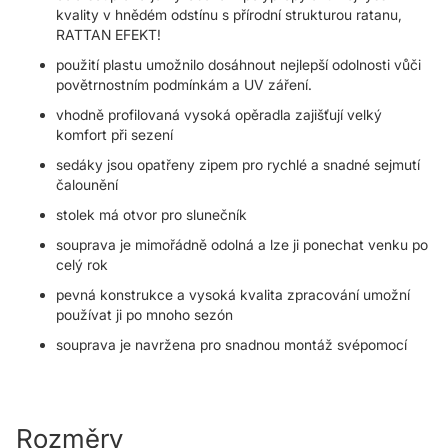
kvality v hnědém odstínu s přírodní strukturou ratanu,
RATTAN EFEKT!
použití plastu umožnilo dosáhnout nejlepší odolnosti vůči
povětrnostním podmínkám a UV záření.
vhodně profilovaná vysoká opěradla zajišťují velký
komfort při sezení
sedáky jsou opatřeny zipem pro rychlé a snadné sejmutí
čalounění
stolek má otvor pro slunečník
souprava je mimořádně odolná a lze ji ponechat venku po
celý rok
pevná konstrukce a vysoká kvalita zpracování umožní
používat ji po mnoho sezón
souprava je navržena pro snadnou montáž svépomocí
Rozměry