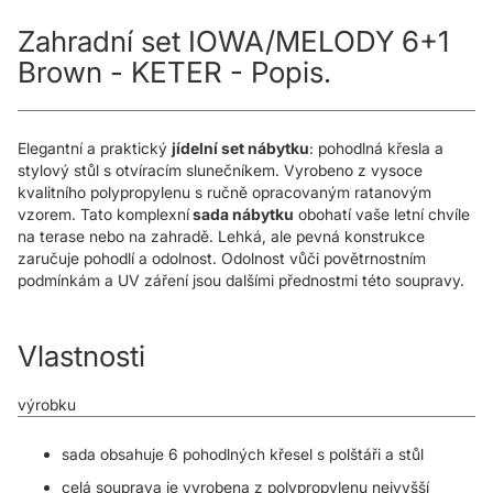
Zahradní set IOWA/MELODY 6+1
Brown - KETER - Popis.
Elegantní a praktický
jídelní set nábytku
: pohodlná křesla a
stylový stůl s otvíracím slunečníkem. Vyrobeno z vysoce
kvalitního polypropylenu s ručně opracovaným ratanovým
vzorem. Tato komplexní
sada nábytku
obohatí vaše letní chvíle
na terase nebo na zahradě. Lehká, ale pevná konstrukce
zaručuje pohodlí a odolnost. Odolnost vůči povětrnostním
podmínkám a UV záření jsou dalšími přednostmi této soupravy.
Vlastnosti
výrobku
sada obsahuje 6 pohodlných křesel s polštáři a stůl
celá souprava je vyrobena z polypropylenu nejvyšší