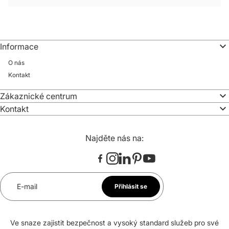
Informace
O nás
Kontakt
Zákaznické centrum
Kontakt
Najděte nás na:
E-mail
Přihlásit se
*
Souhlasím se zasíláním newsletteru na uvedenou e-
Ve snaze zajistit bezpečnost a vysoký standard služeb pro své
mailovou adresu. Svůj souhlas mohu kdykoli odvolat.