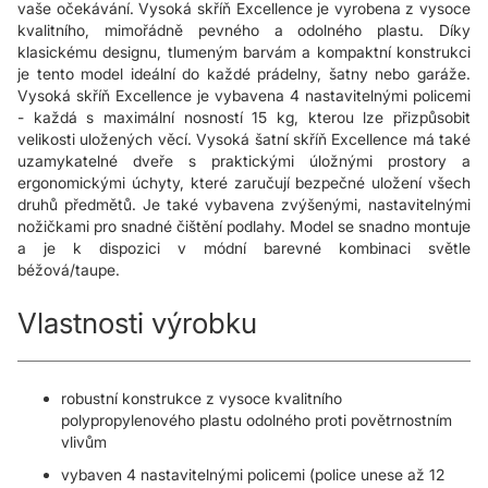
vaše očekávání. Vysoká skříň Excellence je vyrobena z vysoce
kvalitního, mimořádně pevného a odolného plastu. Díky
klasickému designu, tlumeným barvám a kompaktní konstrukci
je tento model ideální do každé prádelny, šatny nebo garáže.
Vysoká skříň Excellence je vybavena 4 nastavitelnými policemi
- každá s maximální nosností 15 kg, kterou lze přizpůsobit
velikosti uložených věcí. Vysoká šatní skříň Excellence má také
uzamykatelné dveře s praktickými úložnými prostory a
ergonomickými úchyty, které zaručují bezpečné uložení všech
druhů předmětů. Je také vybavena zvýšenými, nastavitelnými
nožičkami pro snadné čištění podlahy. Model se snadno montuje
a je k dispozici v módní barevné kombinaci světle
béžová/taupe.
Vlastnosti výrobku
robustní konstrukce z vysoce kvalitního
polypropylenového plastu odolného proti povětrnostním
vlivům
vybaven 4 nastavitelnými policemi (police unese až 12