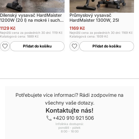
Dílenský vysavač HardMaister
Průmyslový vysavač
1200W (20 l) na mokré i suché
HardMaister 1300W, 25l
sání
1129 Kč
1169 Kč
Nejnižší cena za posledních 30 dní: 1119 Kč
Nejnižší cena za posledních 30 dní: 1169 Kč
Katalogová cena:
1889 Kč
Katalogová cena:
1939 Kč
Přidat do košíku
Přidat do košíku
Potřebujete více informací? Rádi zodpovíme na
všechny vaše dotazy.
Kontaktujte nás!
+420 910 921 506
Infolinka dostupná:
pondělí - pátek
8:00 - 16:00