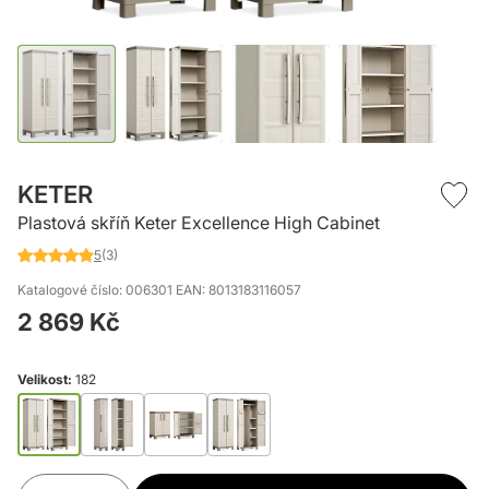
Přeskočit
na
KETER
začátek
Plastová skříň Keter Excellence High Cabinet
galerie
s
5
(3)
Hodnocení:
obrázky
100
%
Katalogové číslo: 006301
EAN: 8013183116057
of
2 869 Kč
100
Velikost:
182