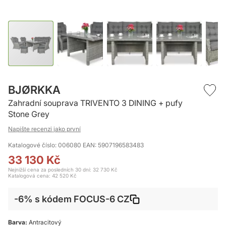
Přeskočit
na
BJØRKKA
začátek
Zahradní souprava TRIVENTO 3 DINING + pufy
galerie
Stone Grey
s
obrázky
Napište recenzi jako první
Katalogové číslo: 006080
EAN: 5907196583483
33 130 Kč
Nejnižší cena za posledních 30 dní: 32 730 Kč
Katalogová cena:
42 520 Kč
-6% s kódem FOCUS-6 CZ
Barva:
Antracitový