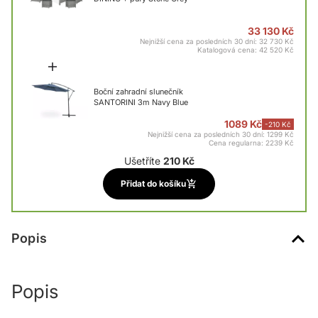
33 130 Kč
Nejnižší cena za posledních 30 dní: 32 730 Kč
Katalogová cena:
42 520 Kč
Boční zahradní slunečník
SANTORINI 3m Navy Blue
1089 Kč
-210 Kč
Nejnižší cena za posledních 30 dní: 1299 Kč
Cena regularna:
2239 Kč
Ušetříte
210 Kč
Přidat do košíku
Popis
Popis