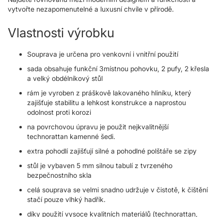
vytvořte nezapomenutelné a luxusní chvíle v přírodě.
Vlastnosti výrobku
Souprava je určena pro venkovní i vnitřní použití
sada obsahuje funkční 3místnou pohovku, 2 pufy, 2 křesla
a velký obdélníkový stůl
rám je vyroben z práškově lakovaného hliníku, který
zajišťuje stabilitu a lehkost konstrukce a naprostou
odolnost proti korozi
na povrchovou úpravu je použit nejkvalitnější
technorattan kamenné šedi.
extra pohodlí zajišťují silné a pohodlné polštáře se zipy
stůl je vybaven 5 mm silnou tabulí z tvrzeného
bezpečnostního skla
celá souprava se velmi snadno udržuje v čistotě, k čištění
stačí pouze vlhký hadřík.
díky použití vysoce kvalitních materiálů (technorattan,