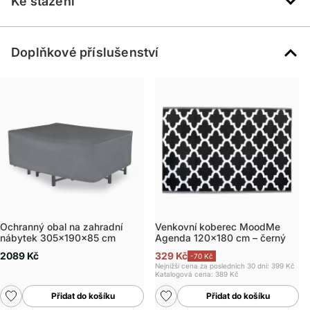
Ke stažení
Doplňkové příslušenství
Ochranný obal na zahradní
Venkovní koberec MoodMe
nábytek 305x190x85 cm
Agenda 120x180 cm – černý
2089 Kč
329 Kč
-70 Kč
Nejnižší cena za posledních 30 dní: 399 Kč
Katalogová cena:
389 Kč
Přidat do košíku
Přidat do košíku