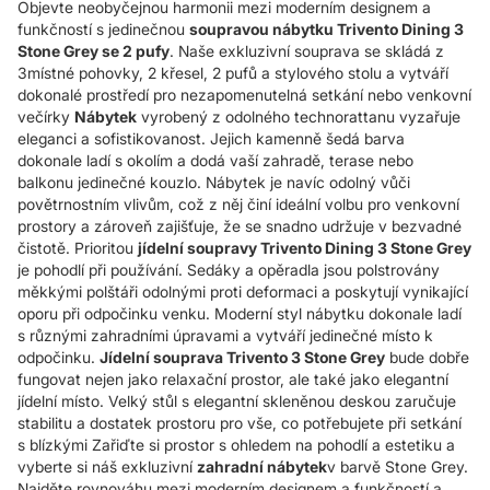
Objevte neobyčejnou harmonii mezi moderním designem a
funkčností s jedinečnou
soupravou nábytku Trivento Dining 3
Stone Grey se 2 pufy
. Naše exkluzivní souprava se skládá z
3místné pohovky, 2 křesel, 2 pufů a stylového stolu a vytváří
dokonalé prostředí pro nezapomenutelná setkání nebo venkovní
večírky
Nábytek
vyrobený z odolného technorattanu vyzařuje
eleganci a sofistikovanost. Jejich kamenně šedá barva
dokonale ladí s okolím a dodá vaší zahradě, terase nebo
balkonu jedinečné kouzlo. Nábytek je navíc odolný vůči
povětrnostním vlivům, což z něj činí ideální volbu pro venkovní
prostory a zároveň zajišťuje, že se snadno udržuje v bezvadné
čistotě. Prioritou
jídelní soupravy Trivento Dining 3 Stone Grey
je pohodlí při používání. Sedáky a opěradla jsou polstrovány
měkkými polštáři odolnými proti deformaci a poskytují vynikající
oporu při odpočinku venku. Moderní styl nábytku dokonale ladí
s různými zahradními úpravami a vytváří jedinečné místo k
odpočinku.
Jídelní souprava Trivento 3 Stone Grey
bude dobře
fungovat nejen jako relaxační prostor, ale také jako elegantní
jídelní místo. Velký stůl s elegantní skleněnou deskou zaručuje
stabilitu a dostatek prostoru pro vše, co potřebujete při setkání
s blízkými Zařiďte si prostor s ohledem na pohodlí a estetiku a
vyberte si náš exkluzivní
zahradní nábytek
v barvě Stone Grey.
Najděte rovnováhu mezi moderním designem a funkčností a