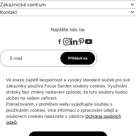
Zákaznické centrum
Kontakt
Najděte nás na:
E-mail
Přihlásit se
*
Souhlasím se zasíláním newsletteru na uvedenou e-
Ve snaze zajistit bezpečnost a vysoký standard služeb pro své
mailovou adresu. Svůj souhlas mohu kdykoli odvolat.
zákazníky používá Focus Garden soubory cookies. Využívání
stránky bez změny nastavení způsobí, že tyto soubory budou
uložen na vašem zařízení.
Pokračováním v prohlížení webu vyjadřujete souhlas s
Certifikáty a ocenění
používáním cookies. Více informací o zpracování údajů a
souborech cookies naleznete v záložce
Ochrana osobních
údajů
.