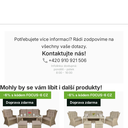
Potřebujete více informací? Rádi zodpovíme na
všechny vaše dotazy.
Kontaktujte nás!
+420 910 921 506
Infolinka dostupná:
pondělí - pátek
8:00 - 16:00
Mohly by se vám líbit i další produkty!
-6% s kódem FOCUS-6 CZ
-6% s kódem FOCUS-6 CZ
Doprava zdarma
Doprava zdarma