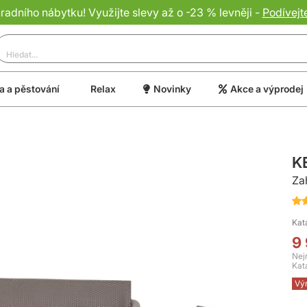
dního nábytku! Využijte slevy až o -23 % levněji -
Podívejt
 a pěstování
Relax
Novinky
Akce a výprodej
K
Za
Hod
10
Kat
of
9
10
Nej
Kat
Vý