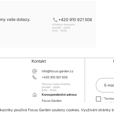
hny vaše dotazy.
+420 910 921 506
Infolinka dostupná:
pondělí - pátek
8:00 - 16:00
Kontakt
info@focus-garden.cz
+420 910 921 506
Otevírací doba infolinky:
E-mai
pondělí - pátek
8:00 - 16:00
Korespondenční adresa
*
Souhlas
Focus Garden
uveden
Tř. 3 května 910
souhlas
zákazníky používá Focus Garden soubory cookies. Využívání stránky 
763 02 Zlín-Malenovice