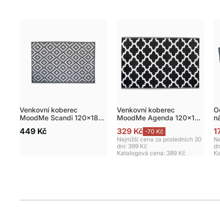
Venkovní koberec
Venkovní koberec
O
MoodMe Scandi 120x180
MoodMe Agenda 120x180
n
cm šedý
cm – černý
449 Kč
329 Kč
1
-70 Kč
Nejnižší cena za posledních 30
Ne
dní: 399 Kč
dn
Katalogová cena:
389 Kč
Ka