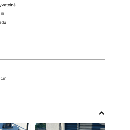
yvatelné
ití
radu
6 cm