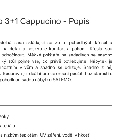
o 3+1 Cappucino - Popis
dolná sada skládající se ze tří pohodlných křesel a
na detail a poskytuje komfort a pohodlí. Křesla jsou
 odpočinout. Měkké polštáře na sedadlech se snadno
elký stůl pojme vše, co právě potřebujete. Nábytek je
trnostním vlivům a snadno se udržuje. Snadno z něj
 Souprava je ideální pro celoroční použití bez starostí s
 a pohodlnou sadou nábytku SALEMO.
lehký
ateriálu
a nízkým teplotám, UV záření, vodě, vlhkosti