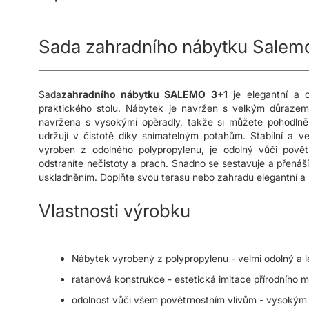
s
obrázky
Sada zahradního nábytku Salem
Sada
zahradního nábytku SALEMO 3+1
je elegantní a o
praktického stolu. Nábytek je navržen s velkým důrazem 
navržena s vysokými opěradly, takže si můžete pohodlně
udržují v čistotě díky snímatelným potahům. Stabilní a v
vyroben z odolného polypropylenu, je odolný vůči pově
odstraníte nečistoty a prach. Snadno se sestavuje a přenáší.
uskladněním. Doplňte svou terasu nebo zahradu elegantní
Vlastnosti výrobku
Nábytek vyrobený z polypropylenu - velmi odolný a 
ratanová konstrukce - estetická imitace přírodního m
odolnost vůči všem povětrnostním vlivům - vysokým 