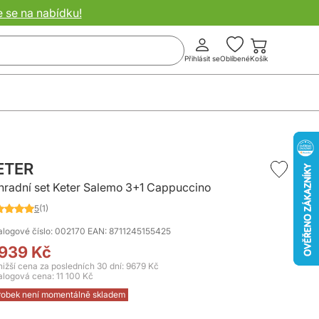
e se na nabídku!
Přihlásit se
Oblíbené
Košík
ETER
hradní set Keter Salemo 3+1 Cappuccino
5
(1)
nocení:
0
%
alogové číslo: 002170
EAN: 8711245155425
 939 Kč
0
nižší cena za posledních 30 dní: 9679 Kč
alogová cena:
11 100 Kč
robek není momentálně skladem