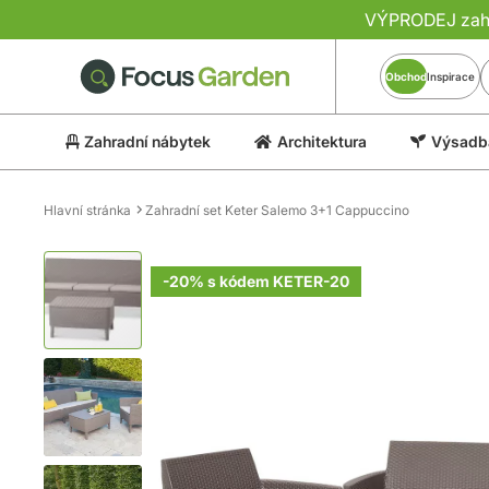
VÝPRODEJ zahra
Obchod
Inspirace
Zahradní nábytek
Architektura
Výsadba
Hlavní stránka
Zahradní set Keter Salemo 3+1 Cappuccino
Přeskočit
na
-20% s kódem KETER-20
konec
galerie
s
obrázky