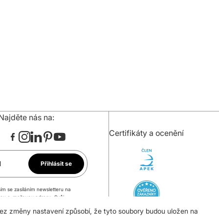
Najděte nás na:
Certifikáty a ocenění
l
Přihlásit se
ím se zasíláním newsletteru na
ou e-mailovou adresu. Svůj
 mohu kdykoli odvolat.
bez změny nastavení způsobí, že tyto soubory budou uložen na