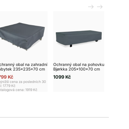
chranný obal na zahradní
Ochranný obal na pohovku
ábytek 235x235x70 cm
Bjørkka 205x100x70 cm
799 Kč
1099 Kč
jnižší cena za posledních 30
í: 1779 Kč
talogová cena:
1919 Kč