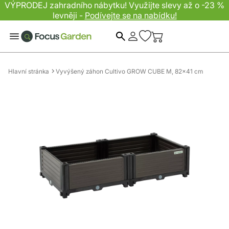
VÝPRODEJ zahradního nábytku! Využijte slevy až o -23 %
levněji -
Podívejte se na nabídku!
Hledat
Hlavní stránka
Vyvýšený záhon Cultivo GROW CUBE M, 82x41 cm
Přeskočit
na
konec
galerie
s
obrázky