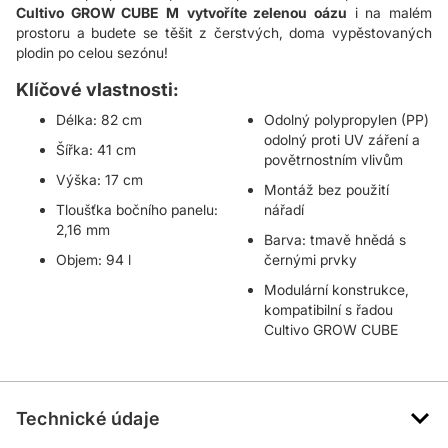
Cultivo GROW CUBE M
vytvoříte zelenou oázu
i na malém
prostoru a budete se těšit z čerstvých, doma vypěstovaných
plodin po celou sezónu!
Klíčové vlastnosti:
Délka: 82 cm
Odolný polypropylen (PP)
odolný proti UV záření a
Šířka: 41 cm
povětrnostním vlivům
Výška: 17 cm
Montáž bez použití
Tloušťka bočního panelu:
nářadí
2,16 mm
Barva: tmavě hnědá s
Objem: 94 l
černými prvky
Modulární konstrukce,
kompatibilní s řadou
Cultivo GROW CUBE
Technické údaje