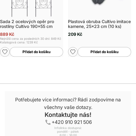
Sada 2 ocelových opěr pro
Plastová obruba Cultivo imitace
rostliny Cultivo 190x55 cm
kamene, 25x23 cm (10 ks)
889 Kč
209 Kč
Nejnižší cena za posledních 30 dní: 849 Kč
Katalogová cena:
1239 Kč
Přidat do košíku
Přidat do košíku
Potřebujete více informací? Rádi zodpovíme na
všechny vaše dotazy.
Kontaktujte nás!
+420 910 921 506
Infolinka dostupná:
pondělí - pátek
8:00 - 16:00