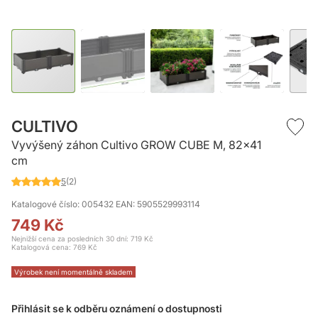
Přeskočit
na
CULTIVO
začátek
Vyvýšený záhon Cultivo GROW CUBE M, 82x41
galerie
cm
s
obrázky
5
(2)
Hodnocení:
100
%
Katalogové číslo: 005432
EAN: 5905529993114
of
749 Kč
100
Nejnižší cena za posledních 30 dní: 719 Kč
Katalogová cena:
769 Kč
Výrobek není momentálně skladem
Přihlásit se k odběru oznámení o dostupnosti