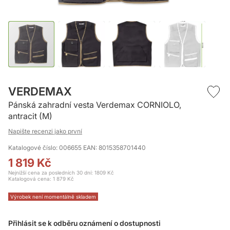
Přeskočit
na
VERDEMAX
začátek
Pánská zahradní vesta Verdemax CORNIOLO,
galerie
antracit (M)
s
obrázky
Napište recenzi jako první
Katalogové číslo: 006655
EAN: 8015358701440
1 819 Kč
Nejnižší cena za posledních 30 dní: 1809 Kč
Katalogová cena:
1 879 Kč
Výrobek není momentálně skladem
Přihlásit se k odběru oznámení o dostupnosti