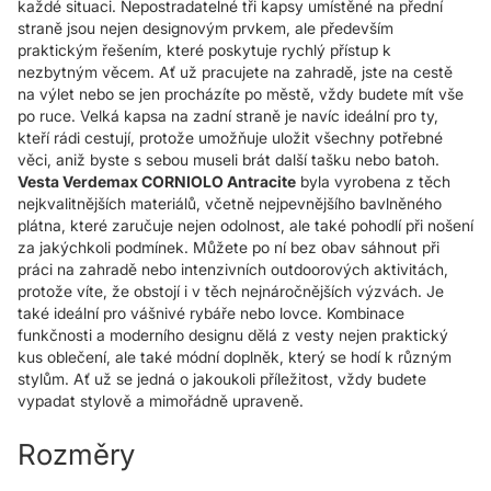
každé situaci. Nepostradatelné tři kapsy umístěné na přední
straně jsou nejen designovým prvkem, ale především
praktickým řešením, které poskytuje rychlý přístup k
nezbytným věcem. Ať už pracujete na zahradě, jste na cestě
na výlet nebo se jen procházíte po městě, vždy budete mít vše
po ruce. Velká kapsa na zadní straně je navíc ideální pro ty,
kteří rádi cestují, protože umožňuje uložit všechny potřebné
věci, aniž byste s sebou museli brát další tašku nebo batoh.
Vesta Verdemax CORNIOLO Antracite
byla vyrobena z těch
nejkvalitnějších materiálů, včetně nejpevnějšího bavlněného
plátna, které zaručuje nejen odolnost, ale také pohodlí při nošení
za jakýchkoli podmínek. Můžete po ní bez obav sáhnout při
práci na zahradě nebo intenzivních outdoorových aktivitách,
protože víte, že obstojí i v těch nejnáročnějších výzvách. Je
také ideální pro vášnivé rybáře nebo lovce. Kombinace
funkčnosti a moderního designu dělá z vesty nejen praktický
kus oblečení, ale také módní doplněk, který se hodí k různým
stylům. Ať už se jedná o jakoukoli příležitost, vždy budete
vypadat stylově a mimořádně upraveně.
Rozměry