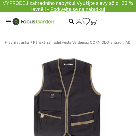
VÝPRODEJ zahradního nábytku! Využijte slevy až o -23 %
levněji -
Podívejte se na nabídku!
Hledat
Hlavní stránka
Pánská zahradní vesta Verdemax CORNIOLO, antracit (M)
Přeskočit
na
konec
galerie
s
obrázky