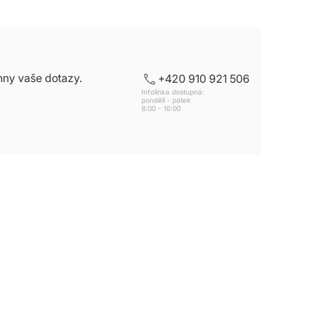
hny vaše dotazy.
+420 910 921 506
Infolinka dostupná:
pondělí - pátek
8:00 - 16:00