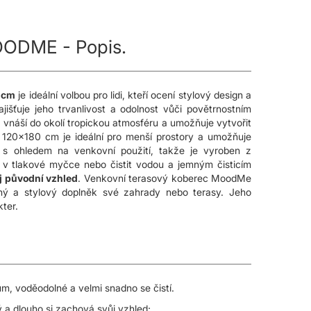
OODME - Popis.
 cm
je ideální volbou pro lidi, kteří ocení stylový design a
jišťuje jeho trvanlivost a odolnost vůči povětrnostním
vnáší do okolí tropickou atmosféru a umožňuje vytvořit
120x180 cm je ideální pro menší prostory a umožňuje
 ohledem na venkovní použití, takže je vyroben z
t v tlakové myčce nebo čistit vodou a jemným čisticím
j původní vzhled
. Venkovní terasový koberec MoodMe
čný a stylový doplněk své zahrady nebo terasy. Jeho
ter.
m, voděodolné a velmi snadno se čistí.
 a dlouho si zachová svůj vzhled;