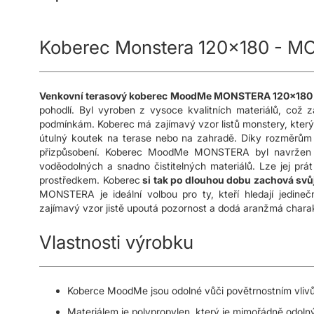
s
obrázky
Koberec Monstera 120x180 - M
Venkovní terasový koberec MoodMe MONSTERA 120x180
pohodlí. Byl vyroben z vysoce kvalitních materiálů, což za
podmínkám. Koberec má zajímavý vzor listů monstery, který 
útulný koutek na terase nebo na zahradě. Díky rozměrům 
přizpůsobení. Koberec MoodMe MONSTERA byl navržen s
voděodolných a snadno čistitelných materiálů. Lze jej prá
prostředkem. Koberec
si tak po dlouhou dobu zachová svů
MONSTERA je ideální volbou pro ty, kteří hledají jedine
zajímavý vzor jistě upoutá pozornost a dodá aranžmá charak
Vlastnosti výrobku
Koberce MoodMe jsou odolné vůči povětrnostním vlivů
Materiálem je polypropylen, který je mimořádně odolný