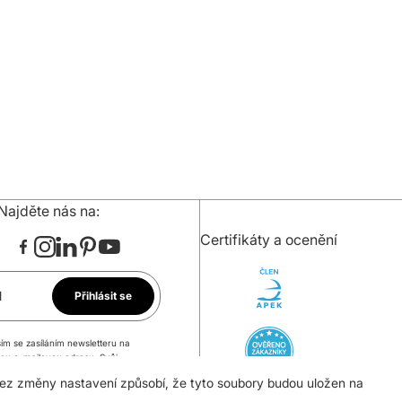
Najděte nás na:
Certifikáty a ocenění
l
Přihlásit se
ím se zasíláním newsletteru na
ou e-mailovou adresu. Svůj
 mohu kdykoli odvolat.
bez změny nastavení způsobí, že tyto soubory budou uložen na