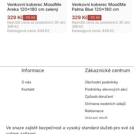
Venkovní koberec MoodMe
Venkovní koberec MoodMe
Areka 120x180 cm zelený
Palma Blue 120x180 cm
329 Kč
329 Kč
-70 Kč
-70 Kč
Nejnižší cena za posledních 30 dní:
Nejnižší cena za posledních 30 dní:
399 Kč
399 Kč
Katalogová cena:
449 Kč
Katalogová cena:
449 Kč
Informace
Zákaznické centrum
O nás
Obchodní podmínky
Kontakt
Podmínky slevových akcí
Způsob doručení
Ochrana osobních údajů
Reklamace
Vrácení zboží
Ve snaze zajistit bezpečnost a vysoký standard služeb pro své 
vašem zařízení.