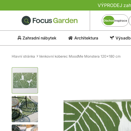
VÝPRODEJ zahra
Obchod
Inspirace
Zahradní nábytek
Architektura
Výsadba
Hlavní stránka
Venkovní koberec MoodMe Monstera 120x180 cm
Přeskočit
na
konec
galerie
s
obrázky