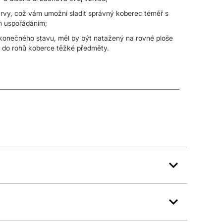
vy, což vám umožní sladit správný koberec téměř s
ým uspořádáním;
 konečného stavu, měl by být natažený na rovné ploše
it do rohů koberce těžké předměty.