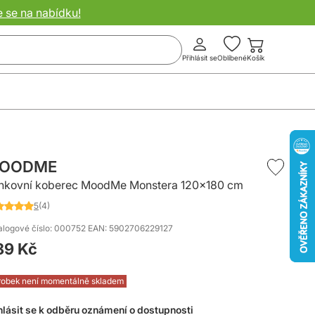
e se na nabídku!
Přihlásit se
Oblíbené
Košík
OODME
nkovní koberec MoodMe Monstera 120x180 cm
5
(4)
nocení:
0
%
alogové číslo: 000752
EAN: 5902706229127
89 Kč
0
robek není momentálně skladem
hlásit se k odběru oznámení o dostupnosti