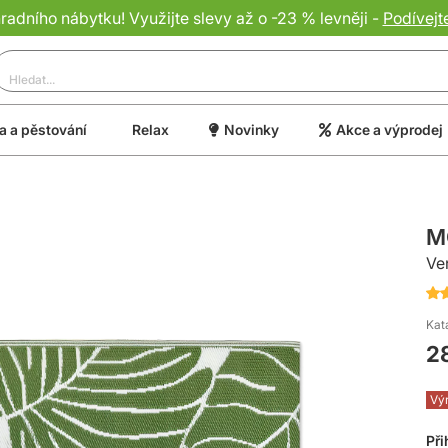
dního nábytku! Využijte slevy až o -23 % levněji -
Podívejt
 a pěstování
Relax
Novinky
Akce a výprodej
M
Ve
Hod
10
Kat
of
2
10
Vý
Při