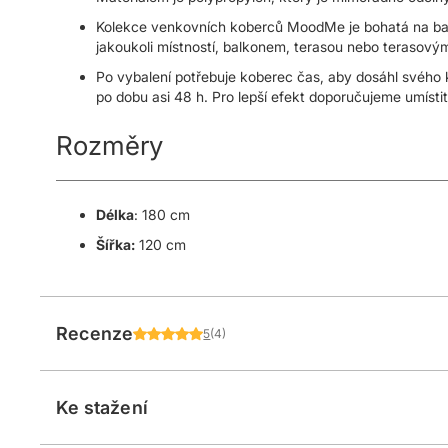
Kolekce venkovních koberců MoodMe je bohatá na bar
jakoukoli místností, balkonem, terasou nebo terasov
Po vybalení potřebuje koberec čas, aby dosáhl svého
po dobu asi 48 h. Pro lepší efekt doporučujeme umíst
Rozměry
Délka
: 180 cm
Šířka:
120 cm
Recenze
5
(4)
Ke stažení