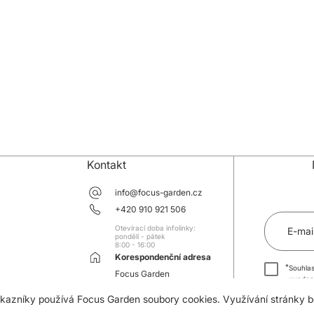
Kontakt
info@focus-garden.cz
+420 910 921 506
Otevírací doba infolinky:
E-mai
pondělí - pátek
8:00 - 16:00
Korespondenční adresa
*
Souhlas
Focus Garden
uveden
Tř. 3 května 910
souhlas
zákazníky používá Focus Garden soubory cookies. Využívání stránky 
763 02 Zlín-Malenovice