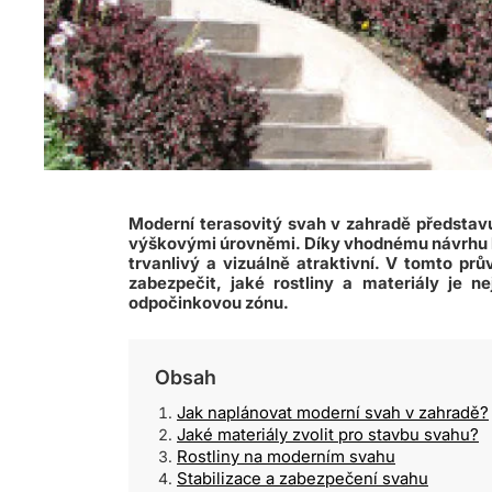
Moderní terasovitý svah v zahradě představu
výškovými úrovněmi. Díky vhodnému návrhu lze
trvanlivý a vizuálně atraktivní. V tomto p
zabezpečit, jaké rostliny a materiály je ne
odpočinkovou zónu.
Obsah
Jak naplánovat moderní svah v zahradě?
Jaké materiály zvolit pro stavbu svahu?
Rostliny na moderním svahu
Stabilizace a zabezpečení svahu