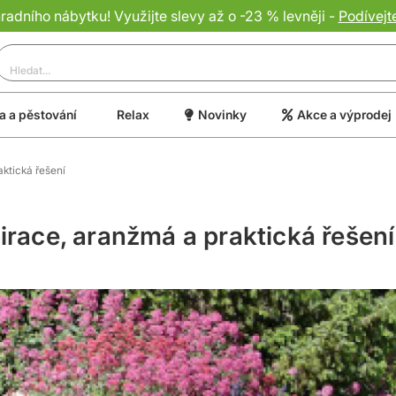
dního nábytku! Využijte slevy až o -23 % levněji -
Podívejt
 a pěstování
Relax
Novinky
Akce a výprodej
aktická řešení
irace, aranžmá a praktická řešení