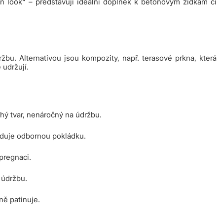
n look“ – představují ideální doplněk k betonovým zídkám či
žbu. Alternativou jsou kompozity, např. terasové prkna, která
 udržují.
hý tvar, nenáročný na údržbu.
žaduje odbornou pokládku.
pregnaci.
 údržbu.
ně patinuje.