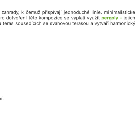
ahrady, k čemuž přispívají jednoduché linie, minimalistické
ro dotvoření této kompozice se vyplatí využít
pergoly –
jejich
ou teras sousedících se svahovou terasou a vytváří harmonický
í.