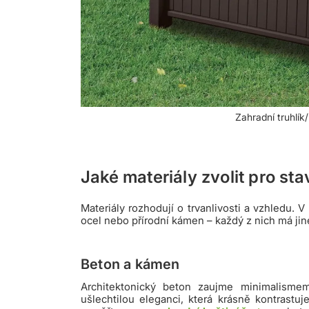
Zahradní truhlí
Jaké materiály zvolit pro st
Materiály rozhodují o trvanlivosti a vzhledu.
ocel nebo přírodní kámen – každý z nich má ji
Beton a kámen
Architektonický beton zaujme minimalismem
ušlechtilou eleganci, která krásně kontrastuj