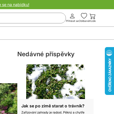
e se na nabídku!
Přihlásit se
Oblíbené
Košík
Nedávné příspěvky
Jak se po zimě starat o trávník?
Zařizování zahrady je radost. Pěkný a chytře