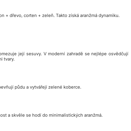
n + dřevo, corten + zeleň. Takto získá aranžmá dynamiku.
 omezuje její sesuvy. V moderní zahradě se nejlépe osvědčují
i tvary.
pevňují půdu a vytvářejí zelené koberce.
ost a skvěle se hodí do minimalistických aranžmá.