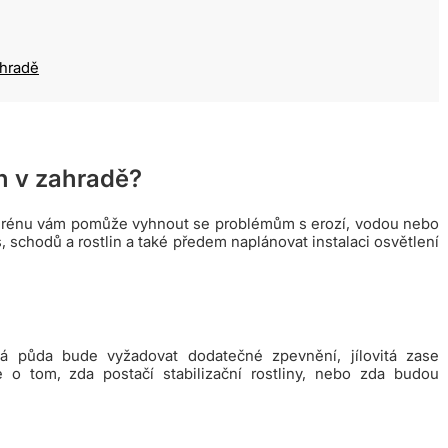
ahradě
h v zahradě?
terénu vám pomůže vyhnout se problémům s erozí, vodou nebo
as, schodů a rostlin a také předem naplánovat instalaci osvětlení
tá půda bude vyžadovat dodatečné zpevnění, jílovitá zase
o tom, zda postačí stabilizační rostliny, nebo zda budou