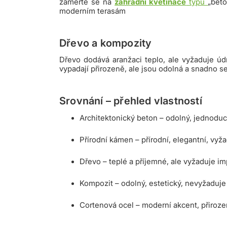
zaměřte se na
zahradní květináče
typu
„beto
moderním terasám
Dřevo a kompozity
Dřevo dodává aranžaci teplo, ale vyžaduje údr
vypadají přirozeně, ale jsou odolná a snadno se
Srovnání – přehled vlastností
Architektonický beton – odolný, jednoduc
Přírodní kámen – přírodní, elegantní, vy
Dřevo – teplé a příjemné, ale vyžaduje im
Kompozit – odolný, estetický, nevyžaduje
Cortenová ocel – moderní akcent, přiroze