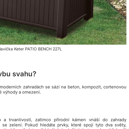
k/lavička Keter PATIO BENCH 227L
avbu svahu?
 V moderních zahradách se sází na beton, kompozit, cortenovou
né výhody a omezení.
 a trvanlivostí, zatímco přírodní kámen vnáší do zahrady
e se zelení. Pokud hledáte prvky, které spojí tyto dva světy,