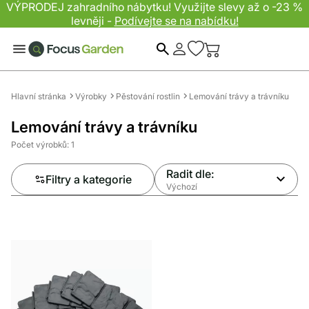
VÝPRODEJ zahradního nábytku! Využijte slevy až o -23 %
levněji -
Podívejte se na nabídku!
Hledat
Hlavní stránka
Výrobky
Pěstování rostlin
Lemování trávy a trávníku
Lemování trávy a trávníku
Počet výrobků: 1
Radit dle:
Filtry a kategorie
Výchozí