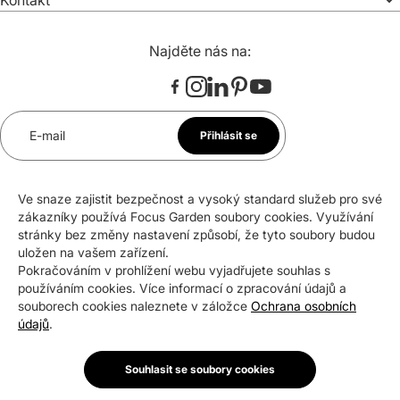
Kontakt
Najděte nás na:
E-mail
Přihlásit se
*
Souhlasím se zasíláním newsletteru na uvedenou e-
Ve snaze zajistit bezpečnost a vysoký standard služeb pro své
mailovou adresu. Svůj souhlas mohu kdykoli odvolat.
zákazníky používá Focus Garden soubory cookies. Využívání
stránky bez změny nastavení způsobí, že tyto soubory budou
uložen na vašem zařízení.
Pokračováním v prohlížení webu vyjadřujete souhlas s
Certifikáty a ocenění
používáním cookies. Více informací o zpracování údajů a
souborech cookies naleznete v záložce
Ochrana osobních
údajů
.
Souhlasit se soubory cookies
Copyright © 2026 Focus Garden Sp. z o.o.
Nastavení souborů cookies