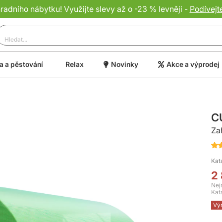
dního nábytku! Využijte slevy až o -23 % levněji -
Podívejt
 a pěstování
Relax
Novinky
Akce a výprodej
C
Za
Hod
97
Kat
of
2
10
Nej
Kat
Vý