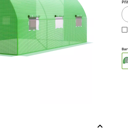
Při
Bar