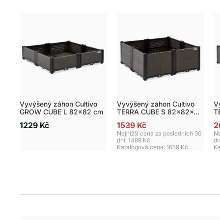
Vyvýšený záhon Cultivo
Vyvýšený záhon Cultivo
V
GROW CUBE L 82x82 cm
TERRA CUBE S 82x82x31
T
cm
c
1229 Kč
1539 Kč
2
Nejnižší cena za posledních 30
Ne
dní: 1489 Kč
dn
Katalogová cena:
1659 Kč
Ka