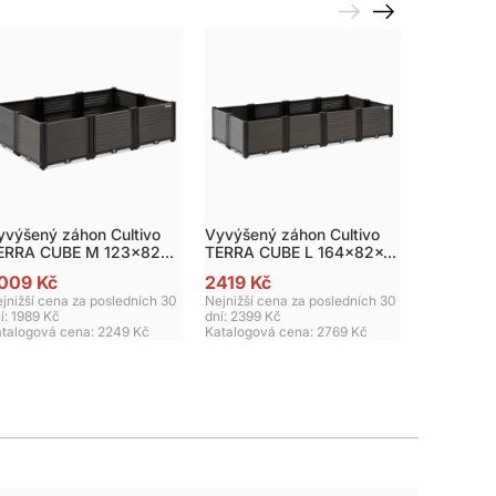
yvýšený záhon Cultivo
Vyvýšený záhon Cultivo
Akumulát
ERRA CUBE M 123x82
TERRA CUBE L 164x82x31
postřikova
m
cm
krytem
009 Kč
2419 Kč
939 Kč
jnižší cena za posledních 30
Nejnižší cena za posledních 30
Nejnižší ce
í: 1989 Kč
dní: 2399 Kč
dní: 909 Kč
talogová cena:
2249 Kč
Katalogová cena:
2769 Kč
Katalogová