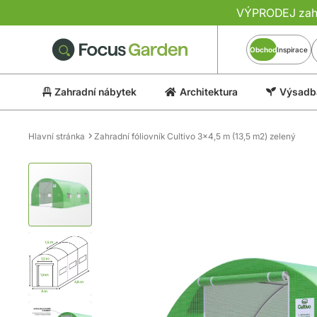
VÝPRODEJ zahra
Obchod
Inspirace
Zahradní nábytek
Architektura
Výsadba
Hlavní stránka
Zahradní fóliovník Cultivo 3x4,5 m (13,5 m2) zelený
Přeskočit
na
konec
galerie
s
obrázky