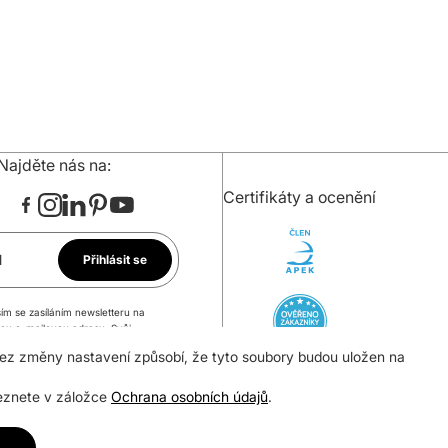
Najděte nás na:
Certifikáty a ocenění
l
Přihlásit se
ím se zasíláním newsletteru na
ou e-mailovou adresu. Svůj
 mohu kdykoli odvolat.
bez změny nastavení způsobí, že tyto soubory budou uložen na
leznete v záložce
Ochrana osobních údajů
.