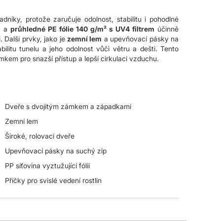
dníky, protože zaručuje odolnost, stabilitu i pohodlné
ů
a
průhledné PE fólie 140 g/m² s UV4 filtrem
účinně
 Další prvky, jako je
zemní lem
a upevňovací pásky na
tabilitu tunelu a jeho odolnost vůči větru a dešti. Tento
mkem pro snazší přístup a lepší cirkulaci vzduchu.
Dveře s dvojitým zámkem a západkami
Zemní lem
Široké, rolovací dveře
Upevňovací pásky na suchý zip
PP síťovina vyztužující fólii
Příčky pro svislé vedení rostlin