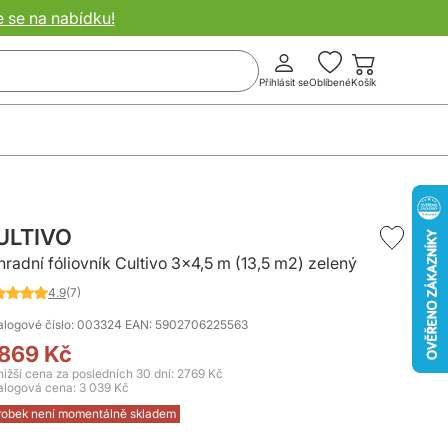
e se na nabídku!
Přihlásit se
Oblíbené
Košík
ULTIVO
hradní fóliovník Cultivo 3x4,5 m (13,5 m2) zelený
4.9
(7)
nocení:
%
alogové číslo: 003324
EAN: 5902706225563
 869 Kč
0
nižší cena za posledních 30 dní: 2769 Kč
alogová cena:
3 039 Kč
robek není momentálně skladem