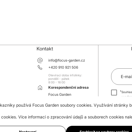
Kontakt
info@focus-garden.cz
+420 910 921 506
Otevírací doba infolinky:
E-mai
pondělí - pátek
8:00 - 16:00
Korespondenční adresa
*
Souhlas
Focus Garden
uveden
Tř. 3 května 910
souhlas
zákazníky používá Focus Garden soubory cookies. Využívání stránky 
763 02 Zlín-Malenovice
 cookies. Více informací o zpracování údajů a souborech cookies na
Nastavení
Souhlasit se soubory cookies