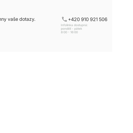
hny vaše dotazy.
+420 910 921 506
Infolinka dostupná:
pondělí - pátek
8:00 - 16:00