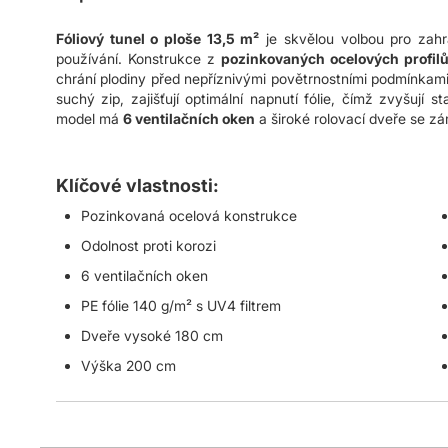
s
obrázky
Fóliový tunel o ploše 13,5 m²
je skvělou volbou pro zahra
používání. Konstrukce z
pozinkovaných ocelových profil
chrání plodiny před nepříznivými povětrnostními podmínkami.
suchý zip, zajišťují optimální napnutí fólie, čímž zvyšují s
model má
6 ventilačních oken
a široké rolovací dveře se zá
Klíčové vlastnosti:
Pozinkovaná ocelová konstrukce
Odolnost proti korozi
6 ventilačních oken
PE fólie 140 g/m² s UV4 filtrem
Dveře vysoké 180 cm
Výška 200 cm