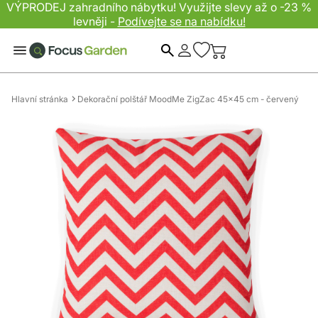
VÝPRODEJ zahradního nábytku! Využijte slevy až o -23 %
levněji -
Podívejte se na nabídku!
Hledat
Hlavní stránka
Dekorační polštář MoodMe ZigZac 45x45 cm - červený
Přeskočit
na
konec
galerie
s
obrázky