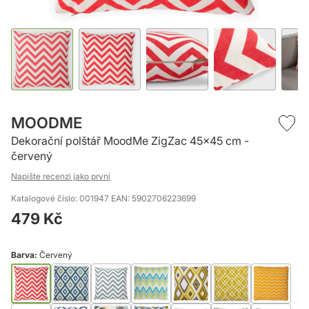
Přeskočit
na
MOODME
začátek
Dekorační polštář MoodMe ZigZac 45x45 cm -
galerie
červený
s
obrázky
Napište recenzi jako první
Katalogové číslo: 001947
EAN: 5902706223699
479 Kč
Barva:
Červený