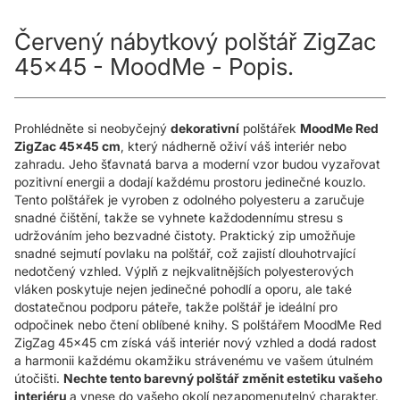
Červený nábytkový polštář ZigZac
45x45 - MoodMe - Popis.
Prohlédněte si neobyčejný
dekorativní
polštářek
MoodMe Red
ZigZac 45x45 cm
, který nádherně oživí váš interiér nebo
zahradu. Jeho šťavnatá barva a moderní vzor budou vyzařovat
pozitivní energii a dodají každému prostoru jedinečné kouzlo.
Tento polštářek je vyroben z odolného polyesteru a zaručuje
snadné čištění, takže se vyhnete každodennímu stresu s
udržováním jeho bezvadné čistoty. Praktický zip umožňuje
snadné sejmutí povlaku na polštář, což zajistí dlouhotrvající
nedotčený vzhled. Výplň z nejkvalitnějších polyesterových
vláken poskytuje nejen jedinečné pohodlí a oporu, ale také
dostatečnou podporu páteře, takže polštář je ideální pro
odpočinek nebo čtení oblíbené knihy. S polštářem MoodMe Red
ZigZag 45x45 cm získá váš interiér nový vzhled a dodá radost
a harmonii každému okamžiku strávenému ve vašem útulném
útočišti.
Nechte tento barevný polštář změnit estetiku vašeho
interiéru
a vnese do vašeho okolí nezapomenutelný charakter.