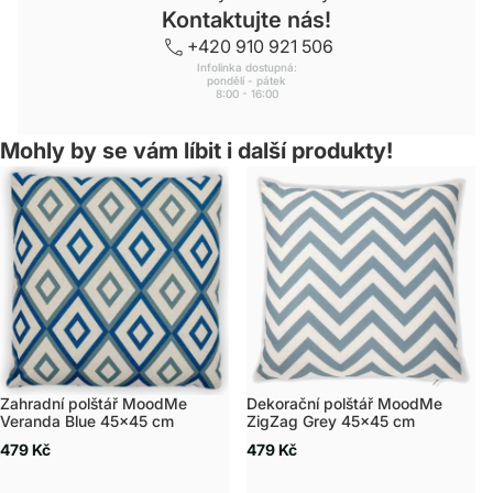
Kontaktujte nás!
+420 910 921 506
Infolinka dostupná:
pondělí - pátek
8:00 - 16:00
Mohly by se vám líbit i další produkty!
Zahradní polštář MoodMe
Dekorační polštář MoodMe
Veranda Blue 45x45 cm
ZigZag Grey 45x45 cm
479 Kč
479 Kč