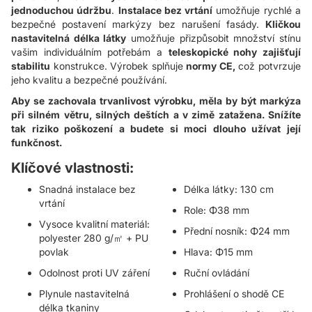
jednoduchou údržbu
.
Instalace bez vrtání
umožňuje rychlé a
bezpečné postavení markýzy bez narušení fasády.
Kličkou
nastavitelná délka látky
umožňuje přizpůsobit množství stínu
vašim individuálním potřebám a
teleskopické nohy zajišťují
stabilitu
konstrukce. Výrobek splňuje
normy CE,
což potvrzuje
jeho kvalitu a bezpečné používání.
Aby se zachovala trvanlivost výrobku, měla by být markýza
při silném větru, silných deštích a v zimě zatažena. Snížíte
tak riziko poškození a budete si moci dlouho užívat její
funkčnost.
Zeptejte
Klíčové vlastnosti:
se
Snadná instalace bez
Délka látky: 130 cm
ChatGPT
vrtání
Role: Φ38 mm
Vysoce kvalitní materiál:
Přední nosník: Φ24 mm
polyester 280 g/㎡ + PU
povlak
Hlava: Φ15 mm
Odolnost proti UV záření
Ruční ovládání
Plynule nastavitelná
Prohlášení o shodě CE
délka tkaniny