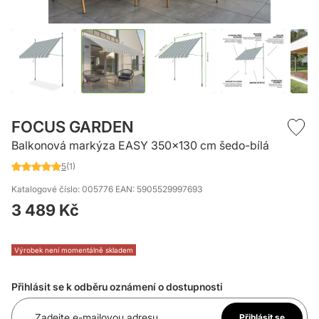
Přeskočit
na
FOCUS GARDEN
začátek
Balkonová markýza EASY 350x130 cm šedo-bílá
galerie
s
5
(1)
Hodnocení:
obrázky
100
%
Katalogové číslo: 005776
EAN: 5905529997693
of
3 489 Kč
100
Výrobek není momentálně skladem
Přihlásit se k odběru oznámení o dostupnosti
Zadejte e-mailovou adresu
Přihlásit se