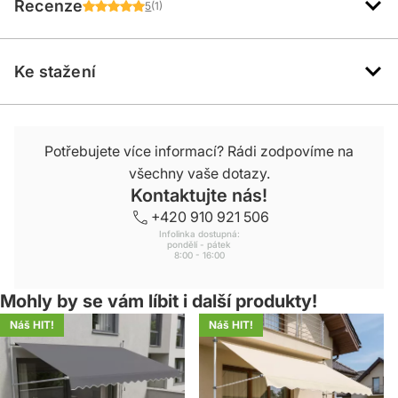
Recenze
5
(1)
Ke stažení
Potřebujete více informací? Rádi zodpovíme na
všechny vaše dotazy.
Kontaktujte nás!
+420 910 921 506
Infolinka dostupná:
pondělí - pátek
8:00 - 16:00
Mohly by se vám líbit i další produkty!
Náš HIT!
Náš HIT!