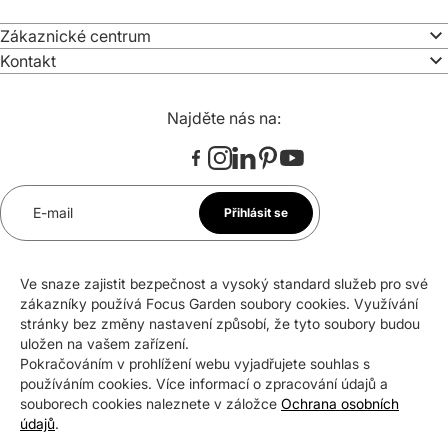
Zákaznické centrum
Kontakt
Najděte nás na:
E-mail
Přihlásit se
*
Souhlasím se zasíláním newsletteru na uvedenou e-
Ve snaze zajistit bezpečnost a vysoký standard služeb pro své
mailovou adresu. Svůj souhlas mohu kdykoli odvolat.
zákazníky používá Focus Garden soubory cookies. Využívání
stránky bez změny nastavení způsobí, že tyto soubory budou
uložen na vašem zařízení.
Pokračováním v prohlížení webu vyjadřujete souhlas s
Certifikáty a ocenění
používáním cookies. Více informací o zpracování údajů a
souborech cookies naleznete v záložce
Ochrana osobních
údajů
.