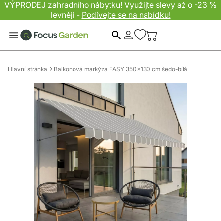
VÝPRODEJ zahradního nábytku! Využijte slevy až o -23 %
levněji -
Podívejte se na nabídku!
Hledat
Hlavní stránka
Balkonová markýza EASY 350x130 cm šedo-bílá
Přeskočit
na
konec
galerie
s
obrázky