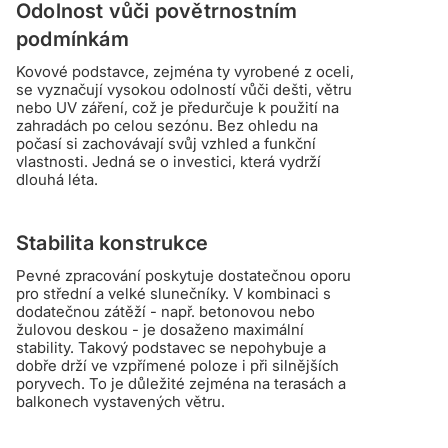
Odolnost vůči povětrnostním
podmínkám
Kovové podstavce, zejména ty vyrobené z oceli,
se vyznačují vysokou odolností vůči dešti, větru
nebo UV záření, což je předurčuje k použití na
zahradách po celou sezónu. Bez ohledu na
počasí si zachovávají svůj vzhled a funkční
vlastnosti. Jedná se o investici, která vydrží
dlouhá léta.
Stabilita konstrukce
Pevné zpracování poskytuje dostatečnou oporu
pro střední a velké slunečníky. V kombinaci s
dodatečnou zátěží - např. betonovou nebo
žulovou deskou - je dosaženo maximální
stability. Takový podstavec se nepohybuje a
dobře drží ve vzpřímené poloze i při silnějších
poryvech. To je důležité zejména na terasách a
balkonech vystavených větru.