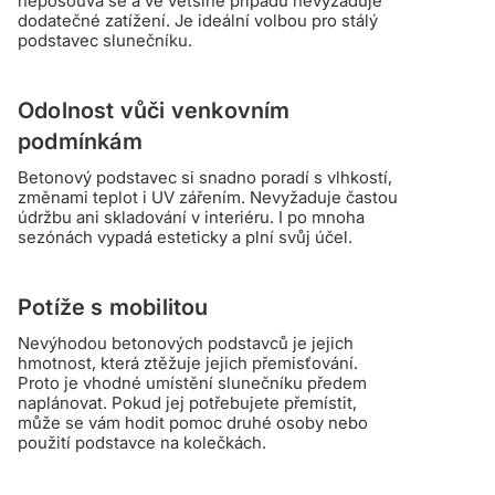
neposouvá se a ve většině případů nevyžaduje
dodatečné zatížení. Je ideální volbou pro stálý
podstavec slunečníku.
Odolnost vůči venkovním
podmínkám
Betonový podstavec si snadno poradí s vlhkostí,
změnami teplot i UV zářením. Nevyžaduje častou
údržbu ani skladování v interiéru. I po mnoha
sezónách vypadá esteticky a plní svůj účel.
Potíže s mobilitou
Nevýhodou betonových podstavců je jejich
hmotnost, která ztěžuje jejich přemisťování.
Proto je vhodné umístění slunečníku předem
naplánovat. Pokud jej potřebujete přemístit,
může se vám hodit pomoc druhé osoby nebo
použití podstavce na kolečkách.