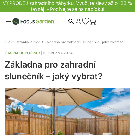
VÝPRODEJ zahradního nábytku! Využijte slevy až o -23 %
levněji -
Podívejte se na nabídku!
Hledat
Hlavní stránka
Blog
Základna pro zahradní slunečník – jaký vybrat?
ČAS NA ODPOČINEK
|
19. BŘEZNA 2024
Základna pro zahradní
slunečník – jaký vybrat?