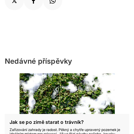
Nedávné příspěvky
Jak se po zimě starat o trávník?
Zařizování zahrady je radost. Pěkný a chytře upravený pozemek je
ideálním místem pro relaxaci. Již ve fázi návrhu našeho „kousku