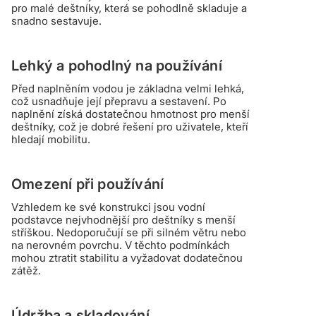
pro malé deštníky, která se pohodlně skladuje a
snadno sestavuje.
Lehký a pohodlný na používání
Před naplněním vodou je základna velmi lehká,
což usnadňuje její přepravu a sestavení. Po
naplnění získá dostatečnou hmotnost pro menší
deštníky, což je dobré řešení pro uživatele, kteří
hledají mobilitu.
Omezení při používání
Vzhledem ke své konstrukci jsou vodní
podstavce nejvhodnější pro deštníky s menší
stříškou. Nedoporučují se při silném větru nebo
na nerovném povrchu. V těchto podmínkách
mohou ztratit stabilitu a vyžadovat dodatečnou
zátěž.
Údržba a skladování