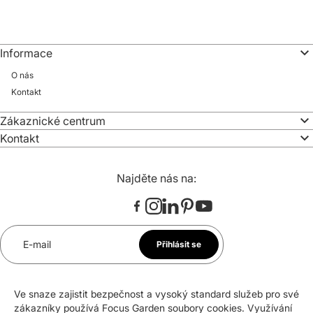
Informace
O nás
Kontakt
Zákaznické centrum
Kontakt
Najděte nás na:
E-mail
Přihlásit se
*
Souhlasím se zasíláním newsletteru na uvedenou e-
mailovou adresu. Svůj souhlas mohu kdykoli odvolat.
Ve snaze zajistit bezpečnost a vysoký standard služeb pro své
zákazníky používá Focus Garden soubory cookies. Využívání