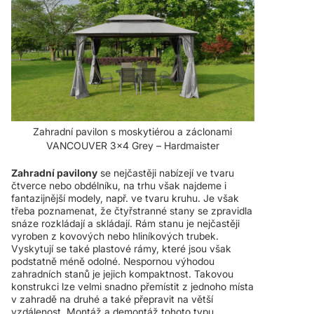
Zahradní pavilon s moskytiérou a záclonami
VANCOUVER 3x4 Grey – Hardmaister
Zahradní pavilony
se nejčastěji nabízejí ve tvaru
čtverce nebo obdélníku, na trhu však najdeme i
fantazijnější modely, např. ve tvaru kruhu. Je však
třeba poznamenat, že čtyřstranné stany se zpravidla
snáze rozkládají a skládají. Rám stanu je nejčastěji
vyroben z kovových nebo hliníkových trubek.
Vyskytují se také plastové rámy, které jsou však
podstatně méně odolné. Nespornou výhodou
zahradních stanů je jejich kompaktnost. Takovou
konstrukci lze velmi snadno přemístit z jednoho místa
v zahradě na druhé a také přepravit na větší
vzdálenost. Montáž a demontáž tohoto typu