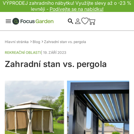
VÝPRODEJ zahradního nábytku! Využijte slevy až o -23 %
levněji -
Podívejte se na nabídku!
Hledat
Hlavní stránka
Blog
Zahradní stan vs. pergola
REKREAČNÍ OBLASTI
|
19. ZÁŘÍ 2023
Zahradní stan vs. pergola