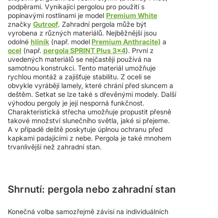
podpěrami. Vynikající pergolou pro použití s
popínavými rostlinami je model
Premium White
značky
Gutroof
.
Zahradní pergola může být
vyrobena z různých materiálů. Nejběžnější jsou
odolné
hliník
(např. model
Premium Anthracite)
a
ocel
(např.
pergola SPRINT Plus 3x4
). První z
uvedených materiálů se nejčastěji používá na
samotnou konstrukci. Tento materiál umožňuje
rychlou montáž a zajišťuje stabilitu. Z oceli se
obvykle vyrábějí lamely, které chrání před sluncem a
deštěm. Setkat se lze také s dřevěnými modely. Další
výhodou pergoly je její nesporná funkčnost.
Charakteristická střecha umožňuje propustit přesně
takové množství slunečního světla, jaké si přejeme.
A v případě deště poskytuje úplnou ochranu před
kapkami padajícími z nebe. Pergola je také mnohem
trvanlivější než zahradní stan.
Shrnutí: pergola nebo zahradní stan
Konečná volba samozřejmě závisí na individuálních