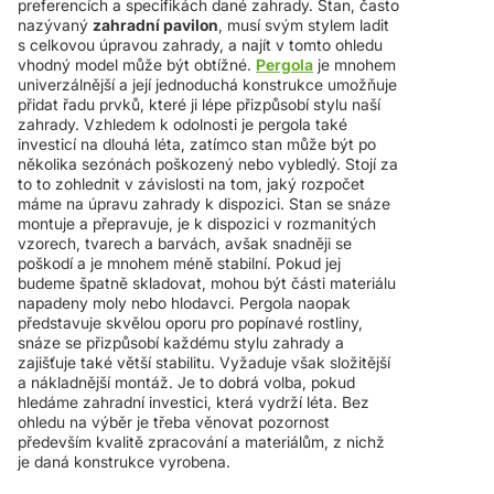
preferencích a specifikách dané zahrady. Stan, často
nazývaný
zahradní pavilon
, musí svým stylem ladit
s celkovou úpravou zahrady, a najít v tomto ohledu
vhodný model může být obtížné.
Pergola
je mnohem
univerzálnější a její jednoduchá konstrukce umožňuje
přidat řadu prvků, které ji lépe přizpůsobí stylu naší
zahrady. Vzhledem k odolnosti je pergola také
investicí na dlouhá léta, zatímco stan může být po
několika sezónách poškozený nebo vybledlý. Stojí za
to to zohlednit v závislosti na tom, jaký rozpočet
máme na úpravu zahrady k dispozici. Stan se snáze
montuje a přepravuje, je k dispozici v rozmanitých
vzorech, tvarech a barvách, avšak snadněji se
poškodí a je mnohem méně stabilní. Pokud jej
budeme špatně skladovat, mohou být části materiálu
napadeny moly nebo hlodavci. Pergola naopak
představuje skvělou oporu pro popínavé rostliny,
snáze se přizpůsobí každému stylu zahrady a
zajišťuje také větší stabilitu. Vyžaduje však složitější
a nákladnější montáž. Je to dobrá volba, pokud
hledáme zahradní investici, která vydrží léta. Bez
ohledu na výběr je třeba věnovat pozornost
především kvalitě zpracování a materiálům, z nichž
je daná konstrukce vyrobena.