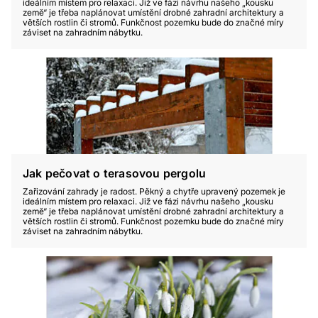
ideálním místem pro relaxaci. Již ve fázi návrhu našeho „kousku
země“ je třeba naplánovat umístění drobné zahradní architektury a
větších rostlin či stromů. Funkčnost pozemku bude do značné míry
záviset na zahradním nábytku.
Jak pečovat o terasovou pergolu
Zařizování zahrady je radost. Pěkný a chytře upravený pozemek je
ideálním místem pro relaxaci. Již ve fázi návrhu našeho „kousku
země“ je třeba naplánovat umístění drobné zahradní architektury a
větších rostlin či stromů. Funkčnost pozemku bude do značné míry
záviset na zahradním nábytku.