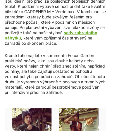
jsou ideální pro práci za posledních teplejších denních
teplot. K podzimní výbavě se hodí přidat také kvalitní
bílé tričko GARDENER M – Verdemax. V kombinaci se
zahradními kraťasy bude skvělým řešením pro
přechodné počasí, které v podzimních měsících
panuje. Při plánování vybavení své relaxační zóny se
podívejte také na naše stylové
sady zahradního
nábytku
, které vám zpříjemní čas strávený na
zahradě po skončení práce.
Kromě toho najdete v sortimentu Focus Garden
praktické oděvy, jako jsou dlouhé kalhoty nebo
vesty, které nejen chrání před znečištěním, například
od hlíny, ale také zajišťují dostatečné pohodlí a
volnost pohybu při práci na zahradě. Oblečení tohoto
druhu je vyrobeno výhradně z odolných a trvanlivých
materiálů, které zaručují bezproblémové používání i
při intenzivní práci na zahradě.