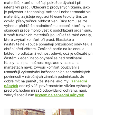
materiálů, které umožňují pokožce dýchat i při
intenzivní práci. Oblečení z prodyšných tkanin, jako
je polyester s technologií softshell nebo termoaktivní
materiály, zajišťuje regulaci tělesné teploty tím, že
odvádí přebytečnou vlhkost ven. Díky tomu se lze
vyhnout přehřátí a nadměrnému pocení, které by po
skončení práce mohlo vést k podchlazení organismu.
Kromě funkčních materiálů jsou důležité také detaily,
které zvyšují komfort při práci. Elastické a
nastavitelné kapuce pomáhají přizpůsobit oděv tělu a
chrání před větrem. Zesílené partie na kolenou a
loktech prodlužují životnost oděvů, což je důležité při
častém klečení nebo ohýbání se nad rostlinami.
Kapsy na zip a možnost regulace v pase a na
manžetách navíc zvyšují komfort používání a
usnadňují vykonávání každodenních zahradnických
povinností v náročných zimních podmínkách. Je
dobré mít na paměti, že stejně jako my i
zahradní
nábytek
odolný vůči povětrnostním vlivům vyžaduje
před příchodem mrazů odpovídající ochranu, např.
zakrytí speciálním
krytem na zahradní nábytek
.