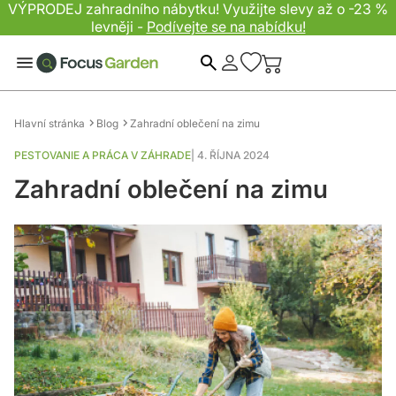
VÝPRODEJ zahradního nábytku! Využijte slevy až o -23 %
levněji -
Podívejte se na nabídku!
Hledat
Hlavní stránka
Blog
Zahradní oblečení na zimu
PESTOVANIE A PRÁCA V ZÁHRADE
|
4. ŘÍJNA 2024
Zahradní oblečení na zimu