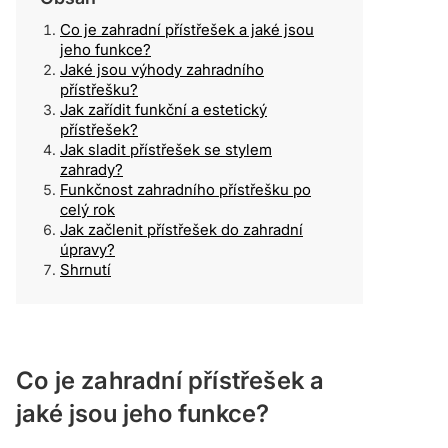
Co je zahradní přístřešek a jaké jsou
jeho funkce?
Jaké jsou výhody zahradního
přístřešku?
Jak zařídit funkční a estetický
přístřešek?
Jak sladit přístřešek se stylem
zahrady?
Funkčnost zahradního přístřešku po
celý rok
Jak začlenit přístřešek do zahradní
úpravy?
Shrnutí
Co je zahradní přístřešek a
jaké jsou jeho funkce?