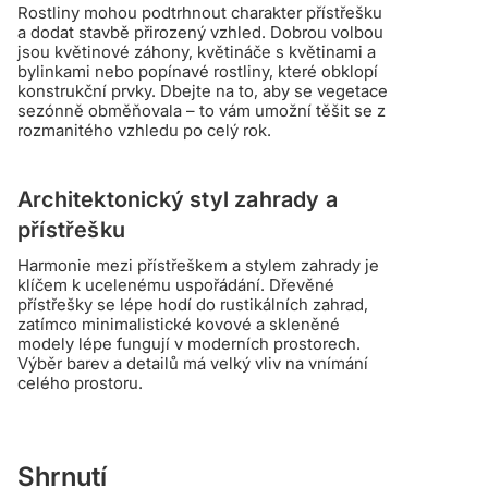
Rostliny mohou podtrhnout charakter přístřešku
a dodat stavbě přirozený vzhled. Dobrou volbou
jsou květinové záhony, květináče s květinami a
bylinkami nebo popínavé rostliny, které obklopí
konstrukční prvky. Dbejte na to, aby se vegetace
sezónně obměňovala – to vám umožní těšit se z
rozmanitého vzhledu po celý rok.
Architektonický styl zahrady a
přístřešku
Harmonie mezi přístřeškem a stylem zahrady je
klíčem k ucelenému uspořádání. Dřevěné
přístřešky se lépe hodí do rustikálních zahrad,
zatímco minimalistické kovové a skleněné
modely lépe fungují v moderních prostorech.
Výběr barev a detailů má velký vliv na vnímání
celého prostoru.
Shrnutí