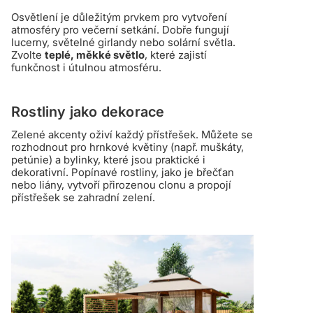
Osvětlení je důležitým prvkem pro vytvoření
atmosféry pro večerní setkání. Dobře fungují
lucerny, světelné girlandy nebo solární světla.
Zvolte
teplé, měkké světlo
, které zajistí
funkčnost i útulnou atmosféru.
Rostliny jako dekorace
Zelené akcenty oživí každý přístřešek. Můžete se
rozhodnout pro hrnkové květiny (např. muškáty,
petúnie) a bylinky, které jsou praktické i
dekorativní. Popínavé rostliny, jako je břečťan
nebo liány, vytvoří přirozenou clonu a propojí
přístřešek se zahradní zelení.