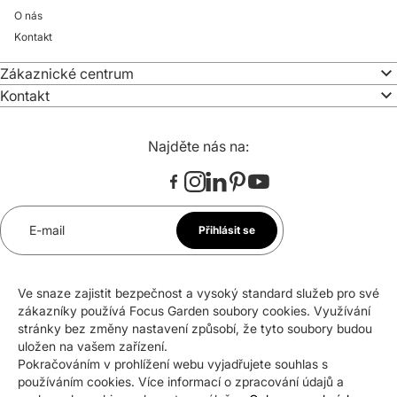
O nás
Kontakt
Zákaznické centrum
Kontakt
Najděte nás na:
E-mail
Přihlásit se
*
Souhlasím se zasíláním newsletteru na uvedenou e-
Ve snaze zajistit bezpečnost a vysoký standard služeb pro své
mailovou adresu. Svůj souhlas mohu kdykoli odvolat.
zákazníky používá Focus Garden soubory cookies. Využívání
stránky bez změny nastavení způsobí, že tyto soubory budou
uložen na vašem zařízení.
Pokračováním v prohlížení webu vyjadřujete souhlas s
Certifikáty a ocenění
používáním cookies. Více informací o zpracování údajů a