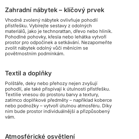
Zahradní nábytek – klíčový prvek
Vhodně zvolený nábytek ovlivňuje pohodlí
přístřešku. Vybírejte sestavy z odolných
materiálů, jako je technorattan, dřevo nebo hliník.
Pohodlné pohovky, křesla nebo lehátka vytvoří
prostor pro odpočinek a setkávání. Nezapomeňte
zvolit nábytek odolný vůči měnícím se
povětrnostním podmínkám.
Textil a doplňky
Polštáře, deky nebo přehozy nejen zvyšují
pohodlí, ale také přispívají k útulnosti přístřešku.
Textilie vnesou do prostoru barvy a textury,
zatímco doplňkové předměty – například koberce
nebo podnožky – vytvoří útulnou atmosféru. Díky
nim bude prostor individuálnější a přizpůsobený
vám.
Atmosférické osvětlení