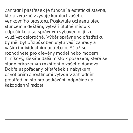
Zahradní přístřešek je funkční a estetická stavba,
která výrazně zvyšuje komfort vašeho
venkovního prostoru. Poskytuje ochranu před
sluncem a deštěm, vytváří útulné místo k
odpočinku a se správným vybavením ji lze
využívat celoročně. Výběr správného přístřešku
by měl být přizpůsoben stylu vaší zahrady a
vašim individuálním potřebám. Ať už se
rozhodnete pro dřevěný model nebo moderní
hliníkový, získáte další místo k posezení, které se
stane přirozeným rozšířením vašeho domova.
Dobře uspořádaný přístřešek s nábytkem,
osvětlením a rostlinami vytvoří v zahradním
prostředí místo pro setkávání, odpočinek a
každodenní radost.