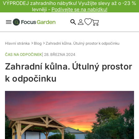
VÝPRODEJ zahradního nábytku! Využijte slevy až o -23 %
levněji -
Podívejte se na nabídku!
Hledat
Hlavní stránka
Blog
Zahradní kůlna. Útulný prostor k odpočinku
ČAS NA ODPOČINEK
|
28. BŘEZNA 2024
Zahradní kůlna. Útulný prostor
k odpočinku