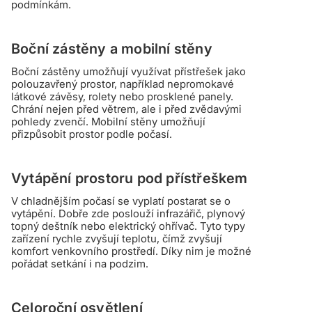
podmínkám.
Boční zástěny a mobilní stěny
Boční zástěny umožňují využívat přístřešek jako
polouzavřený prostor, například nepromokavé
látkové závěsy, rolety nebo prosklené panely.
Chrání nejen před větrem, ale i před zvědavými
pohledy zvenčí. Mobilní stěny umožňují
přizpůsobit prostor podle počasí.
Vytápění prostoru pod přístřeškem
V chladnějším počasí se vyplatí postarat se o
vytápění. Dobře zde poslouží infrazářič, plynový
topný deštník nebo elektrický ohřívač. Tyto typy
zařízení rychle zvyšují teplotu, čímž zvyšují
komfort venkovního prostředí. Díky nim je možné
pořádat setkání i na podzim.
Celoroční osvětlení