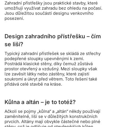
Zahradní přístřešky jsou praktické stavby, které
umožňují využívat zahradu bez ohledu na počasí.
Jsou důležitou součástí designu venkovního
posezení.
Design zahradního přístřešku – čím
se liší?
Typický zahradní přístřešek se skládá ze střechy
podepřené sloupky upevněnými k zemi.
Postrádá klasické stěny, díky čemuž zůstává
prostor otevřený a vzdušný. Mezi sloupky však
lze zavěsit látky nebo zástěny, které zajistí
soukromí a úkryt před větrem. Toto řešení také
přidává celé stavbě na kráse.
Kůlna a altán – je to totéž?
Ačkoli se pojmy „kůlna“ a „altán“ někdy používají
zaměnitelně, liší se v důležitých konstrukčních
prvcích. Altány mají obvykle částečné nebo plné
stěny, což je odlišuje od otevřenějších kůlen.