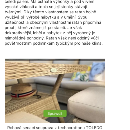
čeledi palem. Má ostnaté výhonky a pod vlivem
vysoké vlhkosti a tepla se její stonky stávají
tvárnými. Díky těmto vlastnostem se ratan hojně
využívá při výrobě nábytku a v umění. Svou
užitečností a obecnými vlastnostmi ratan připomíná
proutí, které známe již po staletí. Je však
dekorativnější, lehčí a nábytek z něj vyrobený je
mimořádně pohodlný. Ratan však není odolný vůči
povětrnostním podmínkám typickým pro naše klima.
Rohová sedací souprava z technorattanu TOLEDO