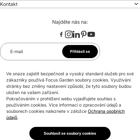
Kontakt
Najděte nás na:
E-mail
Přihlásit se
*
Souhlasím se zasíláním newsletteru na uvedenou e-
Ve snaze zajistit bezpečnost a vysoký standard služeb pro své
mailovou adresu. Svůj souhlas mohu kdykoli odvolat.
zákazníky používá Focus Garden soubory cookies. Využívání
stránky bez změny nastavení způsobí, že tyto soubory budou
uložen na vašem zařízení.
Pokračováním v prohlížení webu vyjadřujete souhlas s
Certifikáty a ocenění
používáním cookies. Více informací o zpracování údajů a
souborech cookies naleznete v záložce
Ochrana osobních
údajů
.
Souhlasit se soubory cookies
Copyright © 2026 Focus Garden Sp. z o.o.