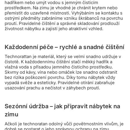
hadříkem nebo umýt vodou s jemným čisticím
prostředkem. Na zimu je vhodné je chránit krytem nebo
přemístit do uzavřené místnosti. Vyhýbáním se kontaktu s
ostrými předměty zabráníme vzniku škrábanců na povrchu
proutí. Pravidelné čištění a správné skladování prodlouží
životnost nábytku a zajistí jeho atraktivní vzhled.
Každodenní péče – rychlé a snadné čištění
Technorattan je materiál, který se velmi snadno udržuje v
čistotě. K každodennímu čištění stačí měkký hadřík a
vlažná voda s přísadou jemného čisticího prostředku.
Skvrny od kávy, vína nebo omáček lze snadno odstranit
bez rizika poškození povrchu. Díky tomu nábytek vždy
vypadá svěže a esteticky. Pravidelné otírání zabraňuje
usazování prachu a nečistot v záhybech proutí.
Sezónní údržba – jak připravit nábytek na
zimu
Ačkoli je technoratan odolný vůči povětrnostním vlivům, je
dobré se postarat o jeho správnou ochranu na zimu.