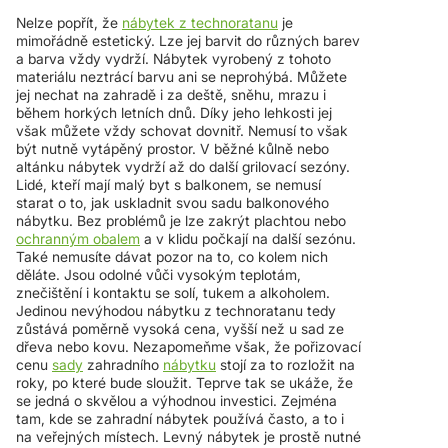
Nelze popřít, že
nábytek z technoratanu
je
mimořádně estetický. Lze jej barvit do různých barev
a barva vždy vydrží. Nábytek vyrobený z tohoto
materiálu neztrácí barvu ani se neprohýbá. Můžete
jej nechat na zahradě i za deště, sněhu, mrazu i
během horkých letních dnů. Díky jeho lehkosti jej
však můžete vždy schovat dovnitř. Nemusí to však
být nutně vytápěný prostor. V běžné kůlně nebo
altánku nábytek vydrží až do další grilovací sezóny.
Lidé, kteří mají malý byt s balkonem, se nemusí
starat o to, jak uskladnit svou sadu balkonového
nábytku. Bez problémů je lze zakrýt plachtou nebo
ochranným obalem
a v klidu počkají na další sezónu.
Také nemusíte dávat pozor na to, co kolem nich
děláte. Jsou odolné vůči vysokým teplotám,
znečištění i kontaktu se solí, tukem a alkoholem.
Jedinou nevýhodou nábytku z technoratanu tedy
zůstává poměrně vysoká cena, vyšší než u sad ze
dřeva nebo kovu. Nezapomeňme však, že pořizovací
cenu
sady
zahradního
nábytku
stojí za to rozložit na
roky, po které bude sloužit. Teprve tak se ukáže, že
se jedná o skvělou a výhodnou investici. Zejména
tam, kde se zahradní nábytek používá často, a to i
na veřejných místech. Levný nábytek je prostě nutné