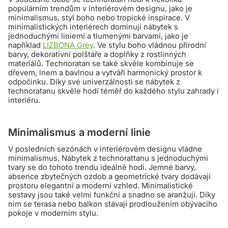
populárním trendům v interiérovém designu, jako je
minimalismus, styl boho nebo tropické inspirace. V
minimalistických interiérech dominují nábytek s
jednoduchými liniemi a tlumenými barvami, jako je
například
LIZBONA Grey
. Ve stylu boho vládnou přírodní
barvy, dekorativní polštáře a doplňky z rostlinných
materiálů. Technoratan se také skvěle kombinuje se
dřevem, lnem a bavlnou a vytváří harmonický prostor k
odpočinku. Díky své univerzálnosti se nábytek z
technoratanu skvěle hodí téměř do každého stylu zahrady i
interiéru.
Minimalismus a moderní linie
V posledních sezónách v interiérovém designu vládne
minimalismus. Nábytek z technorattanu s jednoduchými
tvary se do tohoto trendu ideálně hodí. Jemné barvy,
absence zbytečných ozdob a geometrické tvary dodávají
prostoru elegantní a moderní vzhled. Minimalistické
sestavy jsou také velmi funkční a snadno se aranžují. Díky
nim se terasa nebo balkon stávají prodloužením obývacího
pokoje v moderním stylu.