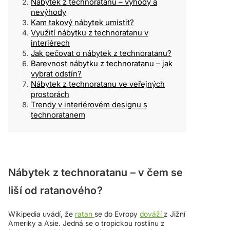
Nábytek z technoratanu – výhody a
nevýhody
Kam takový nábytek umístit?
Využití nábytku z technoratanu v
interiérech
Jak pečovat o nábytek z technoratanu?
Barevnost nábytku z technoratanu – jak
vybrat odstín?
Nábytek z technoratanu ve veřejných
prostorách
Trendy v interiérovém designu s
technoratanem
Nábytek z technoratanu – v čem se
liší od ratanového?
Wikipedia uvádí, že
ratan
se do Evropy
dováží
z Jižní
Ameriky a Asie. Jedná se o tropickou rostlinu z