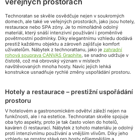
veřejných prostorách
Technoratan se skvěle osvědčuje nejen v soukromých
domech, ale také ve veřejných prostorách, jako jsou hotely,
restaurace nebo SPA zóny. Je to mimořádně odolný
materiál, který snáší intenzivní používání i proměnlivé
povětrnostní podmínky. Díky elegantnímu vzhledu dodává
prestiž každému objektu a zároveň zajišťuje komfort
uživatelům. Nábytek z technorattanu, jako je
zahradní
rohová souprava CANVAS Graphite
, se snadno udržuje v
čistotě, což má obrovský význam v místech
navštěvovaných mnoha hosty. Navíc jejich lehká
konstrukce usnadňuje rychlé změny uspořádání prostoru.
Hotely a restaurace – prestižní uspořádání
prostoru
V hotelovém a gastronomickém odvětví záleží nejen na
funkčnosti, ale i na estetice. Technoratan skvěle spojuje
oba tyto aspekty, proto je tak často volen do hotelů,
kaváren či restaurací. Nábytek z tohoto materiálu je odolný
proti intenzivnímu používání a vnějším vlivům. Díky jeho
vzhledu se prostor stává pro hosty příjemnějším a