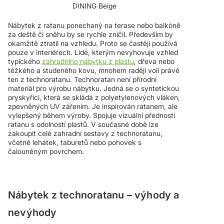
DINING Beige
Nábytek z ratanu ponechaný na terase nebo balkóně
za deště či sněhu by se rychle zničil. Především by
okamžitě ztratil na vzhledu. Proto se častěji používá
pouze v interiérech. Lidé, kterým nevyhovuje vzhled
typického
zahradního nábytku z plastu
, dřeva nebo
těžkého a studeného kovu, mnohem raději volí právě
ten z technoratanu. Technoratan není přírodní
materiál pro výrobu nábytku. Jedná se o syntetickou
pryskyřici, která se skládá z polyetylenových vláken,
zpevněných UV zářením. Je inspirován ratanem, ale
vylepšený během výroby. Spojuje vizuální přednosti
ratanu s odolností plastů. V současné době lze
zakoupit celé zahradní sestavy z technoratanu,
včetně lehátek, taburetů nebo pohovek s
čalouněným povrchem.
Nábytek z technoratanu – výhody a
nevýhody