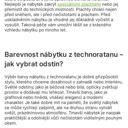
Nejlepší je nábytek zakrýt
speciálními plachtami
nebo jej
přemístit do technických místností. Plachty chrání nejen
před sněhem, ale i před nečistotami a prachem. Před
uskladněním nábytku je vhodné jej důkladně vyčistit a
vysušit. Taková péče vám umožní těšit se z krásného
vzhledu nábytku po mnoho let.
Barevnost nábytku z technoratanu –
jak vybrat odstín?
Výběr barvy nábytku z technoratanu je dobré přizpůsobit
stylu, kterého chceme dosáhnout v zahradě nebo interiéru.
Světlé odstíny, jako je béžová nebo bílá, opticky zvětšují
prostor a dodávají mu lehkost. Tmavší barvy, jako je
grafitová nebo hnědá, vnášejí eleganci a moderní
charakter. Je také dobré mít na paměti, že světlý nábytek
se může rychleji zašpinit, ale na druhou stranu vytváří
svěží, prázdninovou atmosféru. Tmavší nábytek je naopak
praktičtější a odolnější vůči nečistotám viditelným pouhým
okem.