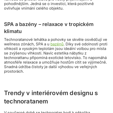
pohodlnějším. Jedná se o investici, která pozitivně
ovlivňuje vnímání celého objektu.
SPA a bazény – relaxace v tropickém
klimatu
Technoratanové lehátka a pohovky se skvěle osvědčují ve
wellness zónách, SPA a u
bazénů
. Díky své odolnosti proti
vlhkosti a vysokým teplotám jsou ideální volbou pro místa
se zvýšenou vlhkostí. Navíc estetika nábytku z
technorattanu připomíná exotické letovisko. To napomáhá
atmosféře relaxace a umožňuje hostům cítit se výjimečně.
Snadná údržba čistoty je další výhodou ve veřejných
prostorách.
Trendy v interiérovém designu s
technoratanem
V současné době se technoratan hodí k několika