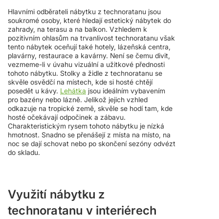
Hlavními odběrateli nábytku z technoratanu jsou
soukromé osoby, které hledají estetický nábytek do
zahrady, na terasu a na balkon. Vzhledem k
pozitivním ohlasům na trvanlivost technoratanu však
tento nábytek oceňují také hotely, lázeňská centra,
plavárny, restaurace a kavárny. Není se čemu divit,
vezmeme-li v úvahu vizuální a užitkové přednosti
tohoto nábytku. Stolky a židle z technoratanu se
skvěle osvědčí na místech, kde si hosté chtějí
posedět u kávy.
Lehátka
jsou ideálním vybavením
pro bazény nebo lázně. Jelikož jejich vzhled
odkazuje na tropické země, skvěle se hodí tam, kde
hosté očekávají odpočinek a zábavu.
Charakteristickým rysem tohoto nábytku je nízká
hmotnost. Snadno se přenášejí z místa na místo, na
noc se dají schovat nebo po skončení sezóny odvézt
do skladu.
Využití nábytku z
technoratanu v interiérech