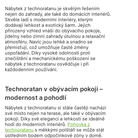
Nábytek z technoratanu je skvělým řešením
nejen do zahrady, ale také do domácích interiérů.
Skvěle ladí s moderními interiéry, kterým
dodávají lehkost a exotický šarm. Jejich
přirozený vzhled vnáší do obývacího pokoje,
jídelny nebo zimní zahrady útulnou a relaxační
atmosféru. Navíc jsou lehké a snadno se
přemisťují, což umožňuje časté změny
uspořádání. Díky vysoké odolnosti proti
znečištění a mechanickému poškození se
nábytek z technoratanu osvědčuje i při
každodenním používání.
Technoratan v obývacím pokoji –
modernost a pohodlí
Nábytek z technoratanu si stále častěji nachází
své místo nejen na terase, ale také v obývacím
pokoji. Díky své eleganci a lehkosti se ideálně
hodí do moderních interiérů.
Pohovka z
technoratanu
s měkkými polštáři se může stát
ústředním bodem odpočinkové zóny v domě.