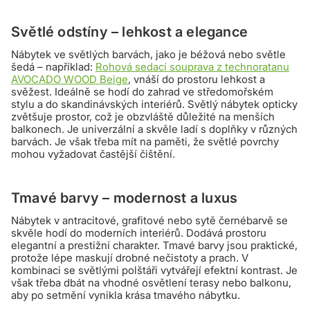
Světlé odstíny – lehkost a elegance
Nábytek ve světlých barvách, jako je béžová nebo světle
šedá – například:
Rohová sedací souprava z technoratanu
AVOCADO WOOD Beige
, vnáší do prostoru lehkost a
svěžest. Ideálně se hodí do zahrad ve středomořském
stylu a do skandinávských interiérů. Světlý nábytek opticky
zvětšuje prostor, což je obzvláště důležité na menších
balkonech. Je univerzální a skvěle ladí s doplňky v různých
barvách. Je však třeba mít na paměti, že světlé povrchy
mohou vyžadovat častější čištění.
Tmavé barvy – modernost a luxus
Nábytek v antracitové, grafitové nebo sytě černébarvě se
skvěle hodí do moderních interiérů. Dodává prostoru
elegantní a prestižní charakter. Tmavé barvy jsou praktické,
protože lépe maskují drobné nečistoty a prach. V
kombinaci se světlými polštáři vytvářejí efektní kontrast. Je
však třeba dbát na vhodné osvětlení terasy nebo balkonu,
aby po setmění vynikla krása tmavého nábytku.