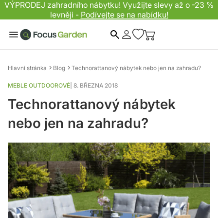
VÝPRODEJ zahradního nábytku! Využijte slevy až o -23 %
levněji -
Podívejte se na nabídku!
Hledat
Hlavní stránka
Blog
Technorattanový nábytek nebo jen na zahradu?
MEBLE OUTDOOROVÉ
|
8. BŘEZNA 2018
Technorattanový nábytek
nebo jen na zahradu?