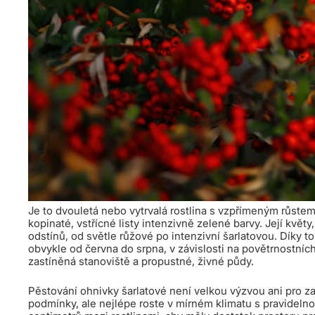
Je to dvouletá nebo vytrvalá rostlina s vzpřímeným růstem
kopinaté, vstřícné listy intenzivně zelené barvy. Její kvě
odstínů, od světle růžové po intenzivní šarlatovou. Díky t
obvykle od června do srpna, v závislosti na povětrnostníc
zastíněná stanoviště a propustné, živné půdy.
Pěstování ohnivky šarlatové není velkou výzvou ani pro za
podmínky, ale nejlépe roste v mírném klimatu s pravideln