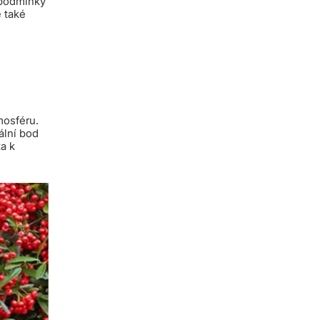
 podmínky
e také
mosféru.
ální bod
a k