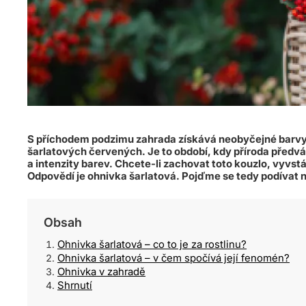
S příchodem podzimu zahrada získává neobyčejné barvy.
šarlatových červených. Je to období, kdy příroda předvá
a intenzity barev. Chcete-li zachovat toto kouzlo, vyvst
Odpovědí je ohnivka šarlatová. Pojďme se tedy podívat n
Obsah
Ohnivka šarlatová – co to je za rostlinu?
Ohnivka šarlatová – v čem spočívá její fenomén?
Ohnivka v zahradě
Shrnutí