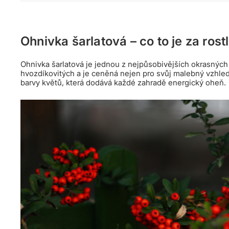
Ohnivka šarlatová – co to je za rost
Ohnivka šarlatová je jednou z nejpůsobivějších okrasných r
hvozdíkovitých a je ceněná nejen pro svůj malebný vzhled
barvy květů, která dodává každé zahradě energický oheň.