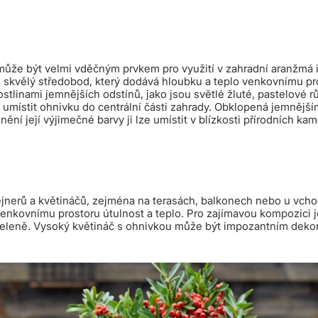
ůže být velmi vděčným prvkem pro využití v zahradní aranžmá 
e skvělý středobod, který dodává hloubku a teplo venkovnímu pr
tlinami jemnějších odstínů, jako jsou světlé žluté, pastelové 
umístit ohnivku do centrální části zahrady. Obklopená jemnější
znění její výjimečné barvy ji lze umístit v blízkosti přírodních k
ejnerů a květináčů, zejména na terasách, balkonech nebo u vch
 venkovnímu prostoru útulnost a teplo. Pro zajímavou kompozici 
 zeleně. Vysoký květináč s ohnivkou může být impozantním deko