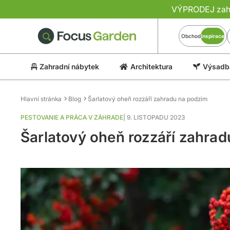
VÝPRODEJ zahra
Obchod
Inspirace
Zahradní nábytek
Architektura
Výsadba
Hlavní stránka
Blog
Šarlatový oheň rozzáří zahradu na podzim
PESTOVANIE A PRÁCA V ZÁHRADE
|
9. LISTOPADU 2023
Šarlatový oheň rozzáří zahra