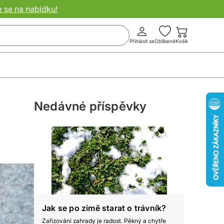
e se na nabídku!
Přihlásit se
Oblíbené
Košík
Nedávné příspěvky
Jak se po zimě starat o trávník?
Zařizování zahrady je radost. Pěkný a chytře