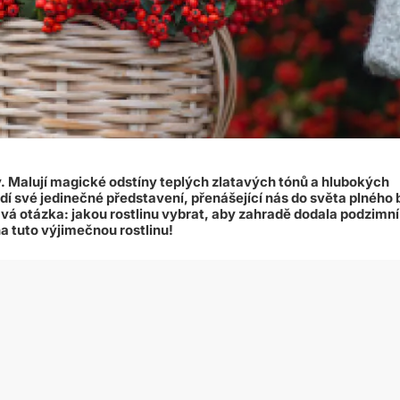
 Malují magické odstíny teplých zlatavých tónů a hlubokých
dí své jedinečné představení, přenášející nás do světa plného 
ává otázka: jakou rostlinu vybrat, aby zahradě dodala podzimní
a tuto výjimečnou rostlinu!