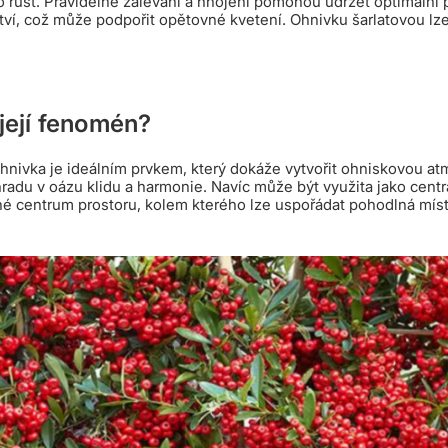
ro růst. Pravidelné zalévání a hnojení pomohou udržet optimální
tví, což může podpořit opětovné kvetení. Ohnivku šarlatovou lz
její fenomén?
hnivka je ideálním prvkem, který dokáže vytvořit ohniskovou at
ahradu v oázu klidu a harmonie. Navíc může být využita jako centr
ené centrum prostoru, kolem kterého lze uspořádat pohodlná míst