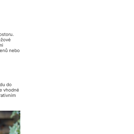
i
ostoru.
růžové
mi
amenů nebo
odu do
je vhodné
rativním