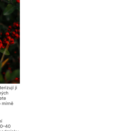
rizují ji
ených
vete
o mírně
ní
 30–40