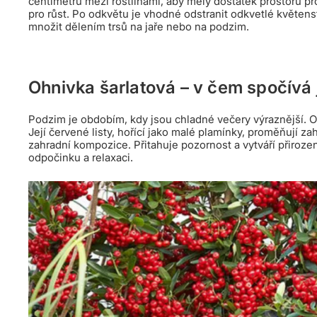
centimetrů mezi rostlinami, aby měly dostatek prostoru p
pro růst. Po odkvětu je vhodné odstranit odkvetlé květens
množit dělením trsů na jaře nebo na podzim.
Ohnivka šarlatová – v čem spočívá 
Podzim je obdobím, kdy jsou chladné večery výraznější. O
Její červené listy, hořící jako malé plamínky, proměňují z
zahradní kompozice. Přitahuje pozornost a vytváří přiroz
odpočinku a relaxaci.