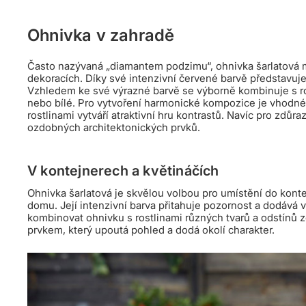
Ohnivka v zahradě
Často nazývaná „diamantem podzimu“, ohnivka šarlatová m
dekoracích. Díky své intenzivní červené barvě představuj
Vzhledem ke své výrazné barvě se výborně kombinuje s ros
nebo bílé. Pro vytvoření harmonické kompozice je vhodné 
rostlinami vytváří atraktivní hru kontrastů. Navíc pro zdůra
ozdobných architektonických prvků.
V kontejnerech a květináčích
Ohnivka šarlatová je skvělou volbou pro umístění do kont
domu. Její intenzivní barva přitahuje pozornost a dodává
kombinovat ohnivku s rostlinami různých tvarů a odstínů
prvkem, který upoutá pohled a dodá okolí charakter.