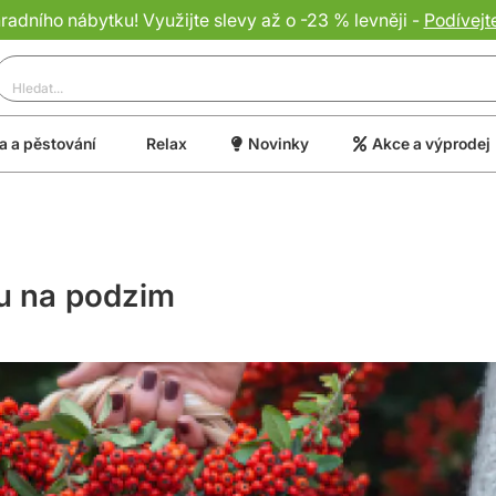
dního nábytku! Využijte slevy až o -23 % levněji -
Podívejt
 a pěstování
Relax
Novinky
Akce a výprodej
du na podzim