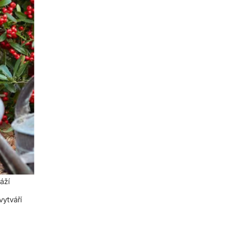
áží
vytváří