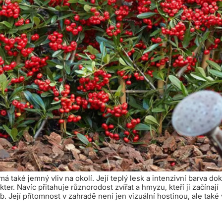
á také jemný vliv na okolí. Její teplý lesk a intenzivní barva dok
er. Navíc přitahuje různorodost zvířat a hmyzu, kteří ji začínají
. Její přítomnost v zahradě není jen vizuální hostinou, ale také 