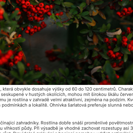
, která obvykle dosahuje výšky od 60 do 120 centimetrů. Charakte
ty, seskupené v hustých okolících, mohou mít širokou škálu červ
omu je rostlina v zahradě velmi atraktivní, zejména na podzim. K
h podmínkách a lokalitě. Ohnivka šarlatová preferuje slunná neb
čínající zahradníky. Rostlina dobře snáší proměnlivé povětrnost
ou vlhkostí půdy. Při výsadbě je vhodné zachovat rozestupy asi