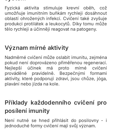
Fyzická aktivita stimuluje krevní oběh, což
umožňuje imunitním buňkám rychleji dosáhnout
oblastí ohrožených infekcí. Cvičení také zvyšuje
produkci protilátek a leukocytů. Díky tomu může
tělo rychleji a účinněji reagovat na patogeny.
Význam mírné aktivity
Nadměrné cvičení může oslabit imunitu, zejména
pokud není doprovázeno přiměřenou regenerací.
Nejlepší účinek má proto mírné cvičení
prováděné pravidelně. Bezpečnými formami
aktivity, které podporují zdraví, jsou chůze, jóga,
plavání nebo jízda na kole.
Příklady každodenního cvičení pro
posílení imunity
Není nutné se hned přihlásit do posilovny - i
jednoduché formy cvičení mají svůj význam.