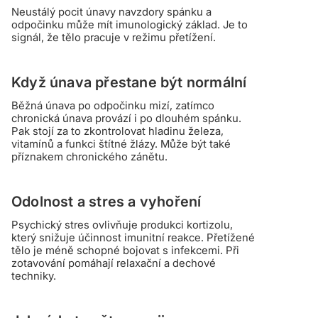
Neustálý pocit únavy navzdory spánku a
odpočinku může mít imunologický základ. Je to
signál, že tělo pracuje v režimu přetížení.
Když únava přestane být normální
Běžná únava po odpočinku mizí, zatímco
chronická únava provází i po dlouhém spánku.
Pak stojí za to zkontrolovat hladinu železa,
vitamínů a funkci štítné žlázy. Může být také
příznakem chronického zánětu.
Odolnost a stres a vyhoření
Psychický stres ovlivňuje produkci kortizolu,
který snižuje účinnost imunitní reakce. Přetížené
tělo je méně schopné bojovat s infekcemi. Při
zotavování pomáhají relaxační a dechové
techniky.