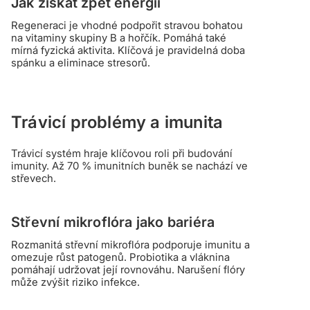
Jak získat zpět energii
Regeneraci je vhodné podpořit stravou bohatou
na vitaminy skupiny B a hořčík. Pomáhá také
mírná fyzická aktivita. Klíčová je pravidelná doba
spánku a eliminace stresorů.
Trávicí problémy a imunita
Trávicí systém hraje klíčovou roli při budování
imunity. Až 70 % imunitních buněk se nachází ve
střevech.
Střevní mikroflóra jako bariéra
Rozmanitá střevní mikroflóra podporuje imunitu a
omezuje růst patogenů. Probiotika a vláknina
pomáhají udržovat její rovnováhu. Narušení flóry
může zvýšit riziko infekce.