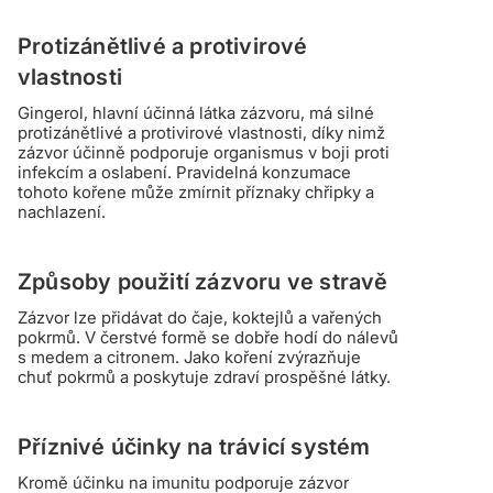
Protizánětlivé a protivirové
vlastnosti
Gingerol, hlavní účinná látka zázvoru, má silné
protizánětlivé a protivirové vlastnosti, díky nimž
zázvor účinně podporuje organismus v boji proti
infekcím a oslabení. Pravidelná konzumace
tohoto kořene může zmírnit příznaky chřipky a
nachlazení.
Způsoby použití zázvoru ve stravě
Zázvor lze přidávat do čaje, koktejlů a vařených
pokrmů. V čerstvé formě se dobře hodí do nálevů
s medem a citronem. Jako koření zvýrazňuje
chuť pokrmů a poskytuje zdraví prospěšné látky.
Příznivé účinky na trávicí systém
Kromě účinku na imunitu podporuje zázvor