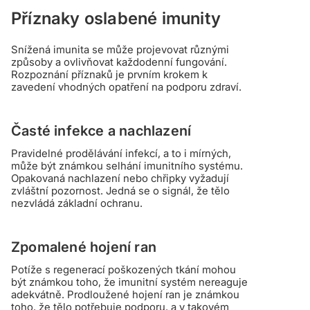
Příznaky oslabené imunity
Snížená imunita se může projevovat různými
způsoby a ovlivňovat každodenní fungování.
Rozpoznání příznaků je prvním krokem k
zavedení vhodných opatření na podporu zdraví.
Časté infekce a nachlazení
Pravidelné prodělávání infekcí, a to i mírných,
může být známkou selhání imunitního systému.
Opakovaná nachlazení nebo chřipky vyžadují
zvláštní pozornost. Jedná se o signál, že tělo
nezvládá základní ochranu.
Zpomalené hojení ran
Potíže s regenerací poškozených tkání mohou
být známkou toho, že imunitní systém nereaguje
adekvátně. Prodloužené hojení ran je známkou
toho, že tělo potřebuje podporu, a v takovém