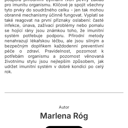
pro imunitu organismu. Klíčové je spojit všechny
tyto prvky do soudržného celku - jen tak mohou
obranné mechanismy účinně fungovat. Vyplatí se
také reagovat na první příznaky oslabení: časté
infekce, únava, zažívací problémy nebo pomalu
se hojící rány jsou známkou toho, že imunitní
systém potřebuje podporu. Přírodní metody
nenahrazují lékařskou léčbu, ale jsou silným a
bezpečným doplňkem každodenní preventivní
péče o zdraví. Pravidelnost, pozornost k
potřebám organismu a pozornost věnovaná
životnímu stylu jsou nejlepším způsobem, jak
udržet imunitní systém v dobré kondici po celý
rok.
Autor
Marlena Róg