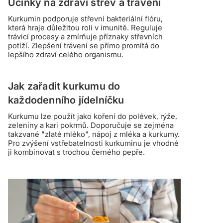
Účinky na zdraví střev a trávení
Kurkumin podporuje střevní bakteriální flóru,
která hraje důležitou roli v imunitě. Reguluje
trávicí procesy a zmírňuje příznaky střevních
potíží. Zlepšení trávení se přímo promítá do
lepšího zdraví celého organismu.
Jak zařadit kurkumu do
každodenního jídelníčku
Kurkumu lze použít jako koření do polévek, rýže,
zeleniny a kari pokrmů. Doporučuje se zejména
takzvané "zlaté mléko", nápoj z mléka a kurkumy.
Pro zvýšení vstřebatelnosti kurkuminu je vhodné
ji kombinovat s trochou černého pepře.