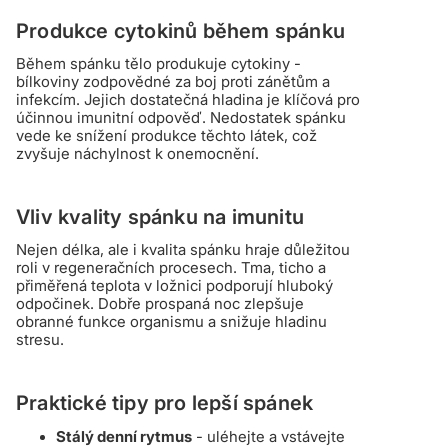
Produkce cytokinů během spánku
Během spánku tělo produkuje cytokiny -
bílkoviny zodpovědné za boj proti zánětům a
infekcím. Jejich dostatečná hladina je klíčová pro
účinnou imunitní odpověď. Nedostatek spánku
vede ke snížení produkce těchto látek, což
zvyšuje náchylnost k onemocnění.
Vliv kvality spánku na imunitu
Nejen délka, ale i kvalita spánku hraje důležitou
roli v regeneračních procesech. Tma, ticho a
přiměřená teplota v ložnici podporují hluboký
odpočinek. Dobře prospaná noc zlepšuje
obranné funkce organismu a snižuje hladinu
stresu.
Praktické tipy pro lepší spánek
Stálý denní rytmus
- uléhejte a vstávejte