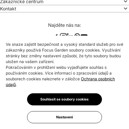
Zákaznické centrum
Kontakt
Najděte nás na:
Ve snaze zajistit bezpečnost a vysoký standard služeb pro své
zákazníky používá Focus Garden soubory cookies. Využívání
E-mail
Přihlásit se
stránky bez změny nastavení způsobí, že tyto soubory budou
uložen na vašem zařízení.
Pokračováním v prohlížení webu vyjadřujete souhlas s
*
Souhlasím se zasíláním newsletteru na uvedenou e-
mailovou adresu. Svůj souhlas mohu kdykoli odvolat.
používáním cookies. Více informací o zpracování údajů a
souborech cookies naleznete v záložce
Ochrana osobních
údajů
.
Certifikáty a ocenění
Souhlasit se soubory cookies
Nastavení