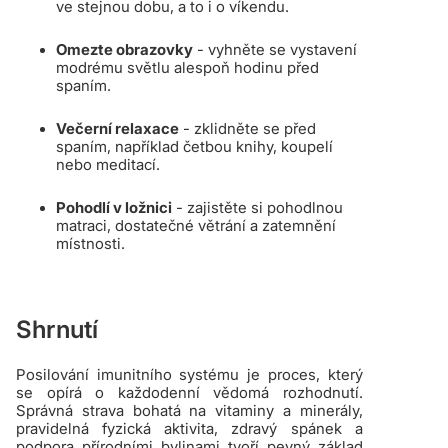
ve stejnou dobu, a to i o víkendu.
Omezte obrazovky
- vyhněte se vystavení
modrému světlu alespoň hodinu před
spaním.
Večerní relaxace
- zklidněte se před
spaním, například četbou knihy, koupelí
nebo meditací.
Pohodlí v ložnici
- zajistěte si pohodlnou
matraci, dostatečné větrání a zatemnění
místnosti.
Shrnutí
Posilování imunitního systému je proces, který
se opírá o každodenní vědomá rozhodnutí.
Správná strava bohatá na vitaminy a minerály,
pravidelná fyzická aktivita, zdravý spánek a
podpora přírodními bylinami tvoří pevný základ