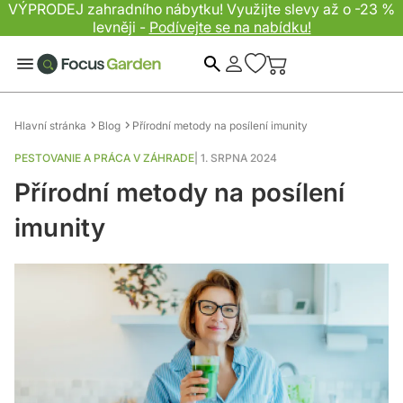
VÝPRODEJ zahradního nábytku! Využijte slevy až o -23 %
levněji -
Podívejte se na nabídku!
Hledat
Hlavní stránka
Blog
Přírodní metody na posílení imunity
PESTOVANIE A PRÁCA V ZÁHRADE
|
1. SRPNA 2024
Přírodní metody na posílení
imunity