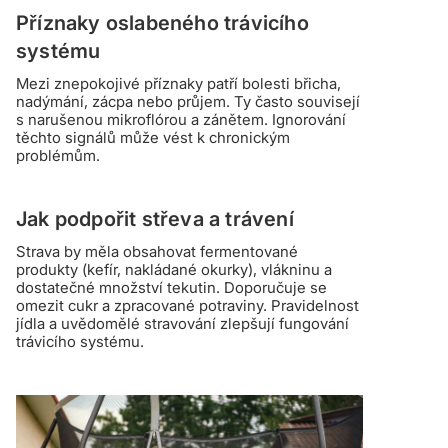
Příznaky oslabeného trávicího
systému
Mezi znepokojivé příznaky patří bolesti břicha,
nadýmání, zácpa nebo průjem. Ty často souvisejí
s narušenou mikroflórou a zánětem. Ignorování
těchto signálů může vést k chronickým
problémům.
Jak podpořit střeva a trávení
Strava by měla obsahovat fermentované
produkty (kefír, nakládané okurky), vlákninu a
dostatečné množství tekutin. Doporučuje se
omezit cukr a zpracované potraviny. Pravidelnost
jídla a uvědomělé stravování zlepšují fungování
trávicího systému.