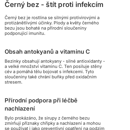
Černý bez - štít proti infekcím
Černý bez je rostlina se silnými protivirovými a
protizánětlivými účinky. Plody a květy černého
bezu jsou bohaté na přírodní sloučeniny
podporující imunitu.
Obsah antokyanů a vitaminu C
Bezinky obsahují antokyany - silné antioxidanty -
a velké množství vitaminu C. Ten posiluje stěny
cév a pomáhá tělu bojovat s infekcemi. Tyto
sloučeniny také chrání buňky před oxidačním
stresem.
Přírodní podpora při léčbě
nachlazení
Bylo prokázáno, že sirupy z černého bezu
zmírňují příznaky chřipky a nachlazení a mohou
se používat i jako preventivní opatření na podzim