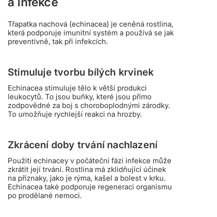
a infekce
Třapatka nachová (echinacea) je ceněná rostlina,
která podporuje imunitní systém a používá se jak
preventivně, tak při infekcích.
Stimuluje tvorbu bílých krvinek
Echinacea stimuluje tělo k větší produkci
leukocytů. To jsou buňky, které jsou přímo
zodpovědné za boj s choroboplodnými zárodky.
To umožňuje rychlejší reakci na hrozby.
Zkrácení doby trvání nachlazení
Použití echinacey v počáteční fázi infekce může
zkrátit její trvání. Rostlina má zklidňující účinek
na příznaky, jako je rýma, kašel a bolest v krku.
Echinacea také podporuje regeneraci organismu
po prodělané nemoci.