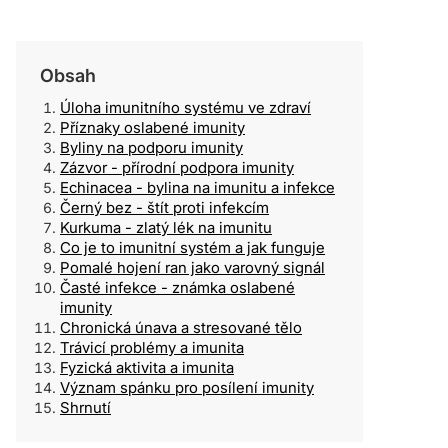
Obsah
Úloha imunitního systému ve zdraví
Příznaky oslabené imunity
Byliny na podporu imunity
Zázvor - přírodní podpora imunity
Echinacea - bylina na imunitu a infekce
Černý bez - štít proti infekcím
Kurkuma - zlatý lék na imunitu
Co je to imunitní systém a jak funguje
Pomalé hojení ran jako varovný signál
Časté infekce - známka oslabené
imunity
Chronická únava a stresované tělo
Trávicí problémy a imunita
Fyzická aktivita a imunita
Význam spánku pro posílení imunity
Shrnutí