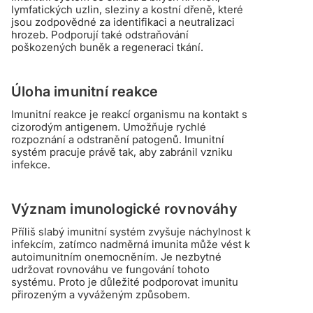
lymfatických uzlin, sleziny a kostní dřeně, které
jsou zodpovědné za identifikaci a neutralizaci
hrozeb. Podporují také odstraňování
poškozených buněk a regeneraci tkání.
Úloha imunitní reakce
Imunitní reakce je reakcí organismu na kontakt s
cizorodým antigenem. Umožňuje rychlé
rozpoznání a odstranění patogenů. Imunitní
systém pracuje právě tak, aby zabránil vzniku
infekce.
Význam imunologické rovnováhy
Příliš slabý imunitní systém zvyšuje náchylnost k
infekcím, zatímco nadměrná imunita může vést k
autoimunitním onemocněním. Je nezbytné
udržovat rovnováhu ve fungování tohoto
systému. Proto je důležité podporovat imunitu
přirozeným a vyváženým způsobem.