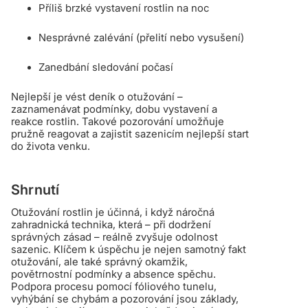
Příliš brzké vystavení rostlin na noc
Nesprávné zalévání (přelití nebo vysušení)
Zanedbání sledování počasí
Nejlepší je vést deník o otužování –
zaznamenávat podmínky, dobu vystavení a
reakce rostlin. Takové pozorování umožňuje
pružně reagovat a zajistit sazenicím nejlepší start
do života venku.
Shrnutí
Otužování rostlin je účinná, i když náročná
zahradnická technika, která – při dodržení
správných zásad – reálně zvyšuje odolnost
sazenic. Klíčem k úspěchu je nejen samotný fakt
otužování, ale také správný okamžik,
povětrnostní podmínky a absence spěchu.
Podpora procesu pomocí fóliového tunelu,
vyhýbání se chybám a pozorování jsou základy,