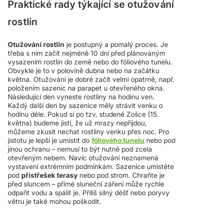
Praktické rady týkající se otužování
rostlin
Otužování rostlin
je postupný a pomalý proces. Je
třeba s ním začít nejméně 10 dní před plánovaným
vysazením rostlin do země nebo do fóliového tunelu.
Obvykle je to v polovině dubna nebo na začátku
května. Otužování je dobré začít velmi opatrně, např.
položením sazenic na parapet u otevřeného okna.
Následující den vyneste rostliny na hodinu ven.
Každý další den by sazenice měly strávit venku o
hodinu déle. Pokud si po tzv. studené Zošce (15.
května) budeme jisti, že už mrazy nepřijdou,
můžeme zkusit nechat rostliny venku přes noc. Pro
jistotu je lepší je umístit do
fóliového tunelu
nebo pod
jinou ochranu – nemusí to být nutně pod zcela
otevřeným nebem. Navíc otužování neznamená
vystavení extrémním podmínkám. Sazenice umístěte
pod
přístřešek terasy
nebo pod strom. Chraňte je
před sluncem – přímé sluneční záření může rychle
odpařit vodu a spálit je. Příliš silný déšť nebo poryvy
větru je také mohou poškodit.