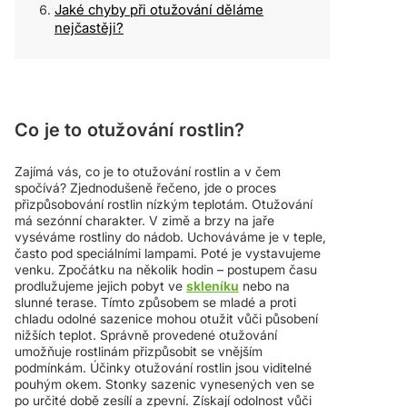
Jaké chyby při otužování děláme
nejčastěji?
Co je to otužování rostlin?
Zajímá vás, co je to otužování rostlin a v čem
spočívá? Zjednodušeně řečeno, jde o proces
přizpůsobování rostlin nízkým teplotám. Otužování
má sezónní charakter. V zimě a brzy na jaře
vyséváme rostliny do nádob. Uchováváme je v teple,
často pod speciálními lampami. Poté je vystavujeme
venku. Zpočátku na několik hodin – postupem času
prodlužujeme jejich pobyt ve
skleníku
nebo na
slunné terase. Tímto způsobem se mladé a proti
chladu odolné sazenice mohou otužit vůči působení
nižších teplot. Správně provedené otužování
umožňuje rostlinám přizpůsobit se vnějším
podmínkám. Účinky otužování rostlin jsou viditelné
pouhým okem. Stonky sazenic vynesených ven se
po určité době zesílí a zpevní. Získají odolnost vůči