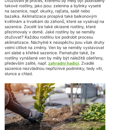
Otužování je proces, kterému by měly být podrobeny
takové rostliny, jako jsou: zelenina a bylinky vyseté
na sazenice, např. okurky, rajčata, salát nebo
bazalka. Aklimatizace prospívá také balkonovým
květinám a trvalkám do záhonů, které se vysévají na
sazenice. Zocelit lze také okrasné rostliny, které
přezimovaly v domě. Jaké rostliny by se neměly
otužovat? Každou rostlinu lze podrobit procesu
aklimatizace. Náchylné k neúspěchu jsou však druhy
velmi citlivé na změny. Ven by se neměly vystavovat
ani slabé a křehké sazenice. Pamatujte také, že
rostliny vynášené ven by měly být náležitě ošetřeny,
především zalité, např.
zahradní hadicí
. Zvadlé
sazenice nezvládnou nepříznivé podmínky, tedy vítr,
slunce a chlad.