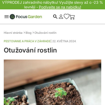
VÝPRODEJ zahradního nábytku! Využijte slevy až o -23 %
levněji -
Podívejte se na nabídku!
Hledat
Hlavní stránka
Blog
Otužování rostlin
PESTOVANIE A PRÁCA V ZÁHRADE
|
22. KVĚTNA 2024
Otužování rostlin