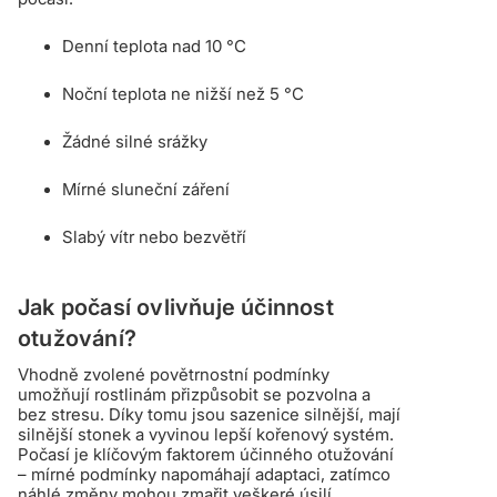
Denní teplota nad 10 °C
Noční teplota ne nižší než 5 °C
Žádné silné srážky
Mírné sluneční záření
Slabý vítr nebo bezvětří
Jak počasí ovlivňuje účinnost
otužování?
Vhodně zvolené povětrnostní podmínky
umožňují rostlinám přizpůsobit se pozvolna a
bez stresu. Díky tomu jsou sazenice silnější, mají
silnější stonek a vyvinou lepší kořenový systém.
Počasí je klíčovým faktorem účinného otužování
– mírné podmínky napomáhají adaptaci, zatímco
náhlé změny mohou zmařit veškeré úsilí.