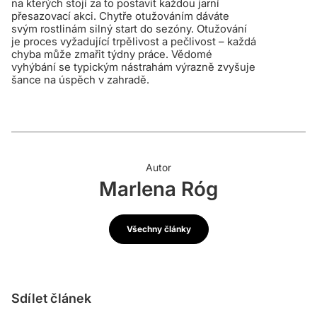
na kterých stojí za to postavit každou jarní
přesazovací akci. Chytře otužováním dáváte
svým rostlinám silný start do sezóny. Otužování
je proces vyžadující trpělivost a pečlivost – každá
chyba může zmařit týdny práce. Vědomé
vyhýbání se typickým nástrahám výrazně zvyšuje
šance na úspěch v zahradě.
Autor
Marlena Róg
Všechny články
Sdílet článek