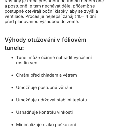
Rostliny je třeba přesunout do tunelu během dne
a postupně je tam nechávat déle, přičemž se
postupně otevírají boční klapky, aby se zvýšila
ventilace. Proces je nejlepší zahájit 10–14 dní
před plánovanou výsadbou do země.
Výhody otužování v fóliovém
tunelu:
Tunel může účinně nahradit vynášení
rostlin ven.
Chrání před chladem a větrem
Umožňuje postupné větrání
Umožňuje udržovat stabilní teplotu
Usnadňuje kontrolu vlhkosti
Minimalizuje riziko poškození