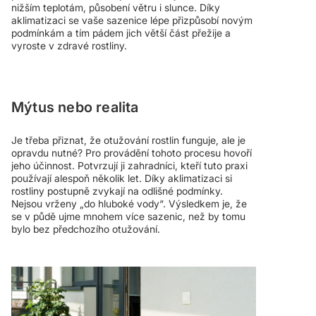
nižším teplotám, působení větru i slunce. Díky
aklimatizaci se vaše sazenice lépe přizpůsobí novým
podmínkám a tím pádem jich větší část přežije a
vyroste v zdravé rostliny.
Mýtus nebo realita
Je třeba přiznat, že otužování rostlin funguje, ale je
opravdu nutné? Pro provádění tohoto procesu hovoří
jeho účinnost. Potvrzují ji zahradníci, kteří tuto praxi
používají alespoň několik let. Díky aklimatizaci si
rostliny postupně zvykají na odlišné podmínky.
Nejsou vrženy „do hluboké vody“. Výsledkem je, že
se v půdě ujme mnohem více sazenic, než by tomu
bylo bez předchozího otužování.