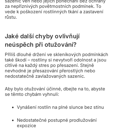
sazenic ven nebo jejich ponechání bez ochrany
za nepříznivých povětrnostních podmínek. To
vede k poškození rostlinných tkání a zastavení
růstu.
Jaké další chyby ovlivňují
neúspěch při otužování?
Příliš dlouhé držení ve skleníkových podmínkách
také škodí – rostliny si nevytvoří odolnost a jsou
citlivé na každý stres po přesazení. Stejně
nevhodné je přesazování přerostlých nebo
nedostatečně zavlažovaných sazenic.
Aby bylo otužování účinné, dbejte na to, abyste
se těmto chybám vyhnuli:
Vynášení rostlin na plné slunce bez stínu
Nedostatečné postupné prodlužování
expozice