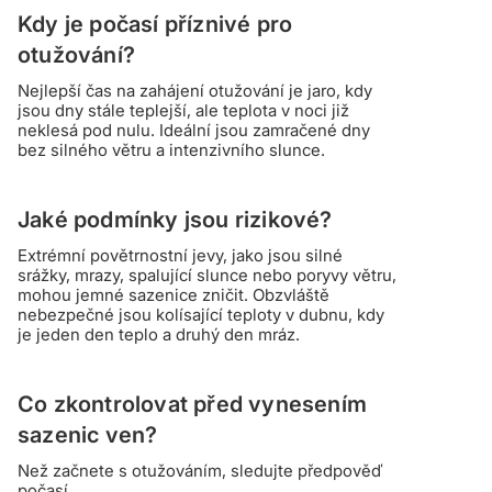
Kdy je počasí příznivé pro
otužování?
Nejlepší čas na zahájení otužování je jaro, kdy
jsou dny stále teplejší, ale teplota v noci již
neklesá pod nulu. Ideální jsou zamračené dny
bez silného větru a intenzivního slunce.
Jaké podmínky jsou rizikové?
Extrémní povětrnostní jevy, jako jsou silné
srážky, mrazy, spalující slunce nebo poryvy větru,
mohou jemné sazenice zničit. Obzvláště
nebezpečné jsou kolísající teploty v dubnu, kdy
je jeden den teplo a druhý den mráz.
Co zkontrolovat před vynesením
sazenic ven?
Než začnete s otužováním, sledujte předpověď
počasí.