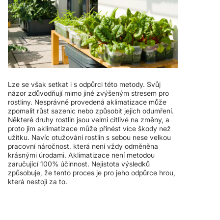
Lze se však setkat i s odpůrci této metody. Svůj
názor zdůvodňují mimo jiné zvýšeným stresem pro
rostliny. Nesprávně provedená aklimatizace může
zpomalit růst sazenic nebo způsobit jejich odumření.
Některé druhy rostlin jsou velmi citlivé na změny, a
proto jim aklimatizace může přinést více škody než
užitku. Navíc otužování rostlin s sebou nese velkou
pracovní náročnost, která není vždy odměněna
krásnými úrodami. Aklimatizace není metodou
zaručující 100% účinnost. Nejistota výsledků
způsobuje, že tento proces je pro jeho odpůrce hrou,
která nestojí za to.