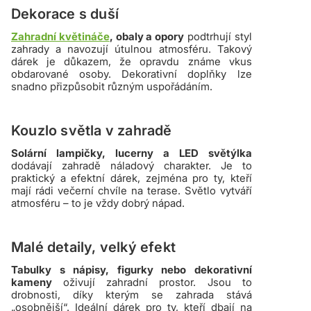
Dekorace s duší
Zahradní květináče
, obaly a opory
podtrhují styl
zahrady a navozují útulnou atmosféru. Takový
dárek je důkazem, že opravdu známe vkus
obdarované osoby. Dekorativní doplňky lze
snadno přizpůsobit různým uspořádáním.
Kouzlo světla v zahradě
Solární lampičky, lucerny a LED světýlka
dodávají zahradě náladový charakter. Je to
praktický a efektní dárek, zejména pro ty, kteří
mají rádi večerní chvíle na terase. Světlo vytváří
atmosféru – to je vždy dobrý nápad.
Malé detaily, velký efekt
Tabulky s nápisy, figurky nebo dekorativní
kameny
oživují zahradní prostor. Jsou to
drobnosti, díky kterým se zahrada stává
„osobnější“. Ideální dárek pro ty, kteří dbají na