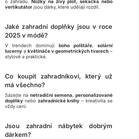
o zahradu.
Nůžky na živý plot, sekačka nebo
vertikutátor
jsou dárky, které udělají rozdíl.
Jaké zahradní doplňky jsou v roce
2025 v módě?
V trendech dominují
boho polštáře
,
solární
lucerny
a
květináče v geometrických tvarech
–
stylové a praktické.
Co koupit zahradníkovi, který už
má všechno?
Sázejte na
netradiční semena
,
personalizované
doplňky
nebo
zahradnické knihy
– kreativita se
vždy cení.
Jsou zahradní nábytek dobrým
dárkem?