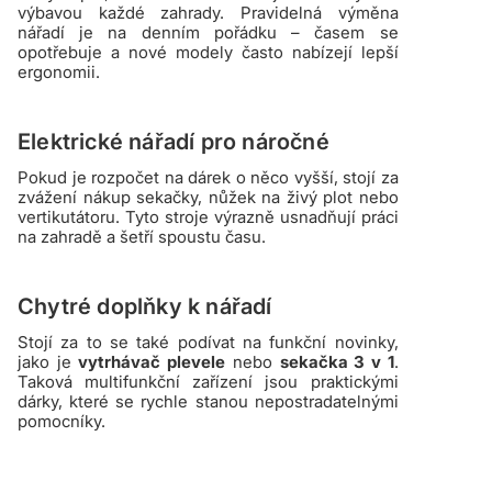
výbavou každé zahrady. Pravidelná výměna
nářadí je na denním pořádku – časem se
opotřebuje a nové modely často nabízejí lepší
ergonomii.
Elektrické nářadí pro náročné
Pokud je rozpočet na dárek o něco vyšší, stojí za
zvážení nákup sekačky, nůžek na živý plot nebo
vertikutátoru. Tyto stroje výrazně usnadňují práci
na zahradě a šetří spoustu času.
Chytré doplňky k nářadí
Stojí za to se také podívat na funkční novinky,
jako je
vytrhávač plevele
nebo
sekačka 3 v 1
.
Taková multifunkční zařízení jsou praktickými
dárky, které se rychle stanou nepostradatelnými
pomocníky.