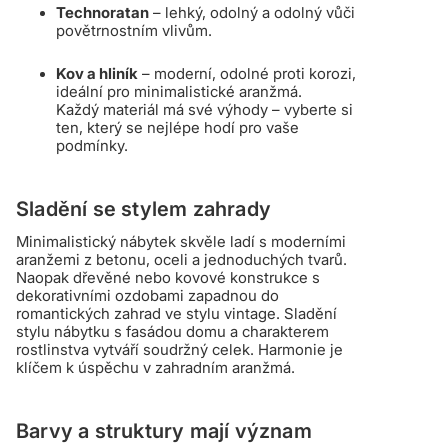
Technoratan
– lehký, odolný a odolný vůči
povětrnostním vlivům.
Kov a hliník
– moderní, odolné proti korozi,
ideální pro minimalistické aranžmá.
Každý materiál má své výhody – vyberte si
ten, který se nejlépe hodí pro vaše
podmínky.
Sladění se stylem zahrady
Minimalistický nábytek skvěle ladí s moderními
aranžemi z betonu, oceli a jednoduchých tvarů.
Naopak dřevěné nebo kovové konstrukce s
dekorativními ozdobami zapadnou do
romantických zahrad ve stylu vintage. Sladění
stylu nábytku s fasádou domu a charakterem
rostlinstva vytváří soudržný celek. Harmonie je
klíčem k úspěchu v zahradním aranžmá.
Barvy a struktury mají význam