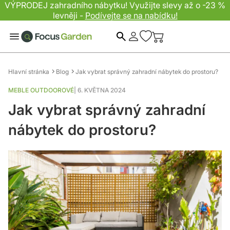
VÝPRODEJ zahradního nábytku! Využijte slevy až o -23 %
levněji -
Podívejte se na nabídku!
Hledat
Hlavní stránka
Blog
Jak vybrat správný zahradní nábytek do prostoru?
MEBLE OUTDOOROVÉ
|
6. KVĚTNA 2024
Jak vybrat správný zahradní
nábytek do prostoru?