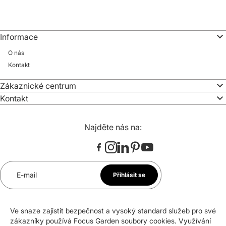
Informace
O nás
Kontakt
Zákaznické centrum
Kontakt
Najděte nás na:
E-mail
Přihlásit se
*
Souhlasím se zasíláním newsletteru na uvedenou e-
Ve snaze zajistit bezpečnost a vysoký standard služeb pro své
mailovou adresu. Svůj souhlas mohu kdykoli odvolat.
zákazníky používá Focus Garden soubory cookies. Využívání