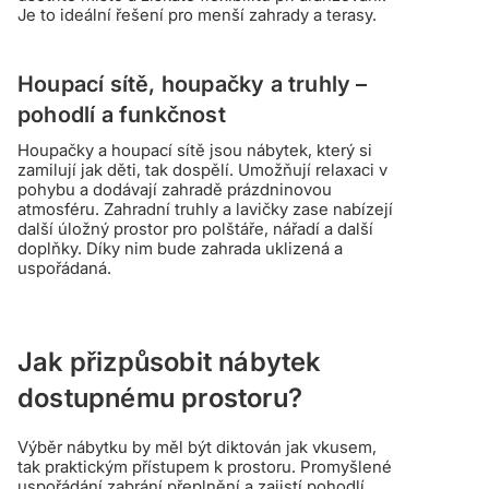
Je to ideální řešení pro menší zahrady a terasy.
Houpací sítě, houpačky a truhly –
pohodlí a funkčnost
Houpačky a houpací sítě jsou nábytek, který si
zamilují jak děti, tak dospělí. Umožňují relaxaci v
pohybu a dodávají zahradě prázdninovou
atmosféru. Zahradní truhly a lavičky zase nabízejí
další úložný prostor pro polštáře, nářadí a další
doplňky. Díky nim bude zahrada uklizená a
uspořádaná.
Jak přizpůsobit nábytek
dostupnému prostoru?
Výběr nábytku by měl být diktován jak vkusem,
tak praktickým přístupem k prostoru. Promyšlené
uspořádání zabrání přeplnění a zajistí pohodlí