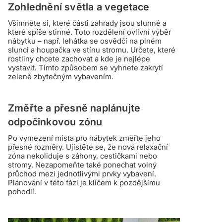
Zohlednění světla a vegetace
Všimněte si, které části zahrady jsou slunné a
které spíše stinné. Toto rozdělení ovlivní výběr
nábytku – např. lehátka se osvědčí na plném
slunci a houpačka ve stínu stromu. Určete, které
rostliny chcete zachovat a kde je nejlépe
vystavit. Tímto způsobem se vyhnete zakrytí
zeleně zbytečným vybavením.
Změřte a přesně naplánujte
odpočinkovou zónu
Po vymezení místa pro nábytek změřte jeho
přesné rozměry. Ujistěte se, že nová relaxační
zóna nekoliduje s záhony, cestičkami nebo
stromy. Nezapomeňte také ponechat volný
průchod mezi jednotlivými prvky vybavení.
Plánování v této fázi je klíčem k pozdějšímu
pohodlí.