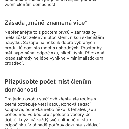
všem členům domácnosti.
Zásada „méně znamená více“
Nepřehánějte to s počtem prvků – zahrada by
měla zůstat zeleným útočištěm, nikoli skladištěm
nábytku. Sázejte na několik dobře vybraných
produktů namísto mnoha náhodných. Prostor by
měl napomáhat odpočinku, nikoli tísnit. Přirozená
krása zahrady nejlépe vynikne v minimalistickém
prostředí.
Přizpůsobte počet míst členům
domácnosti
Pro jednu osobu stačí dvě křesla, ale rodina s
dětmi potřebuje větší sadu. Rohová sedací
souprava, pohovka nebo několik lehátek jsou
pohodlnou volbou pro společné večery. Je
dobré, když má každý své oblíbené místo k
odpočinku. V případě potřeby dokupte skládací