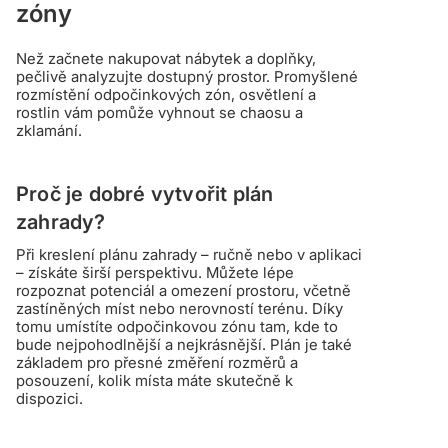
zóny
Než začnete nakupovat nábytek a doplňky,
pečlivě analyzujte dostupný prostor. Promyšlené
rozmístění odpočinkových zón, osvětlení a
rostlin vám pomůže vyhnout se chaosu a
zklamání.
Proč je dobré vytvořit plán
zahrady?
Při kreslení plánu zahrady – ručně nebo v aplikaci
– získáte širší perspektivu. Můžete lépe
rozpoznat potenciál a omezení prostoru, včetně
zastíněných míst nebo nerovností terénu. Díky
tomu umístíte odpočinkovou zónu tam, kde to
bude nejpohodlnější a nejkrásnější. Plán je také
základem pro přesné změření rozměrů a
posouzení, kolik místa máte skutečně k
dispozici.