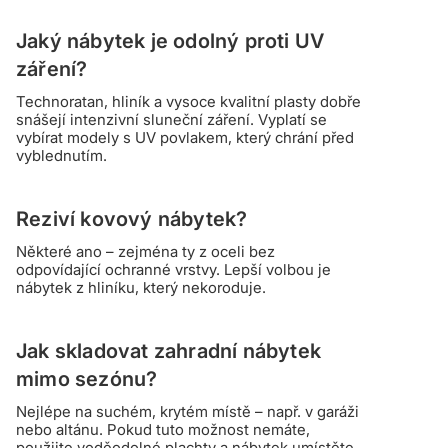
Jaký nábytek je odolný proti UV
záření?
Technoratan, hliník a vysoce kvalitní plasty dobře
snášejí intenzivní sluneční záření. Vyplatí se
vybírat modely s UV povlakem, který chrání před
vyblednutím.
Reziví kovový nábytek?
Některé ano – zejména ty z oceli bez
odpovídající ochranné vrstvy. Lepší volbou je
nábytek z hliníku, který nekoroduje.
Jak skladovat zahradní nábytek
mimo sezónu?
Nejlépe na suchém, krytém místě – např. v garáži
nebo altánu. Pokud tuto možnost nemáte,
použijte voděodolné plachty a nábytek umístěte