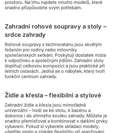
prostoru. Na trhu najdete mnoho modelů, které
snadno přizpůsobíte svým potřebám.
Zahradní rohové soupravy a stoly –
srdce zahrady
Rohové soupravy z technoratanu jsou skvělým
řešením pro rodiny nebo milovníky
společenských setkání. Poskytují dostatek místa
k odpočinku a společným jídlům. Zahradní stoly
doplňují celkovou kompozici a jsou praktické při
letních oslavách. Jedná se o nábytek, který tvoří
funkční centrum zahrady.
Židle a křesla – flexibilní a stylové
Zahradní židle a křesla jsou mimořádně
univerzální – hodí se ke stolu, k bazénu a
dokonce i do stinného koutku zahrady. Můžete je
snadno přemisťovat a kombinovat s dalšími prvky
vybavení. Pokud si vyberete skládací modely,
ušetříte místo a získáte flexibilitu při aranžování.