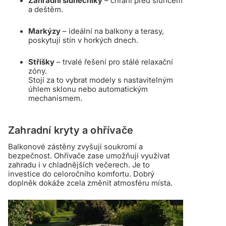
Zahradní slunečníky
– chrání před sluncem
a deštěm.
Markýzy
– ideální na balkony a terasy,
poskytují stín v horkých dnech.
Stříšky
– trvalé řešení pro stálé relaxační
zóny.
Stojí za to vybrat modely s nastavitelným
úhlem sklonu nebo automatickým
mechanismem.
Zahradní kryty a ohřívače
Balkonové zástěny zvyšují soukromí a
bezpečnost. Ohřívače zase umožňují využívat
zahradu i v chladnějších večerech. Je to
investice do celoročního komfortu. Dobrý
doplněk dokáže zcela změnit atmosféru místa.