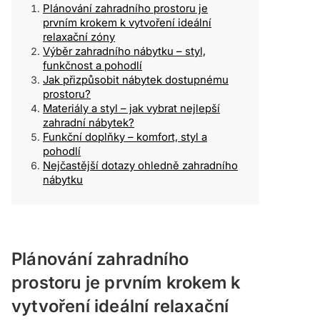
Plánování zahradního prostoru je
prvním krokem k vytvoření ideální
relaxační zóny
Výběr zahradního nábytku – styl,
funkčnost a pohodlí
Jak přizpůsobit nábytek dostupnému
prostoru?
Materiály a styl – jak vybrat nejlepší
zahradní nábytek?
Funkční doplňky – komfort, styl a
pohodlí
Nejčastější dotazy ohledně zahradního
nábytku
Plánování zahradního
prostoru je prvním krokem k
vytvoření ideální relaxační