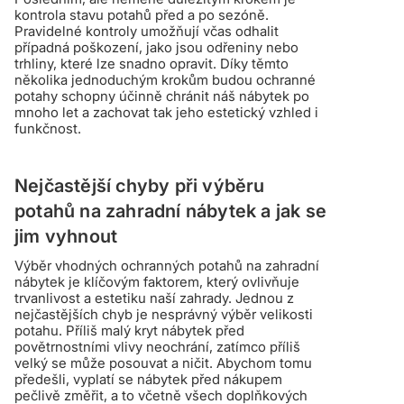
kontrola stavu potahů před a po sezóně.
Pravidelné kontroly umožňují včas odhalit
případná poškození, jako jsou odřeniny nebo
trhliny, které lze snadno opravit. Díky těmto
několika jednoduchým krokům budou ochranné
potahy schopny účinně chránit náš nábytek po
mnoho let a zachovat tak jeho estetický vzhled i
funkčnost.
Nejčastější chyby při výběru
potahů na zahradní nábytek a jak se
jim vyhnout
Výběr vhodných ochranných potahů na zahradní
nábytek je klíčovým faktorem, který ovlivňuje
trvanlivost a estetiku naší zahrady. Jednou z
nejčastějších chyb je nesprávný výběr velikosti
potahu. Příliš malý kryt nábytek před
povětrnostními vlivy neochrání, zatímco příliš
velký se může posouvat a ničit. Abychom tomu
předešli, vyplatí se nábytek před nákupem
pečlivě změřit, a to včetně všech doplňkových