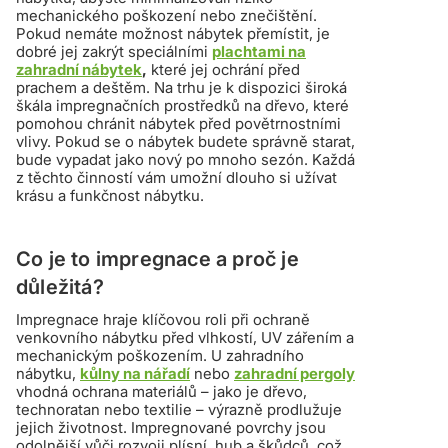
mechanického poškození nebo znečištění.
Pokud nemáte možnost nábytek přemístit, je
dobré jej zakrýt speciálními
plachtami na
zahradní nábytek
,
které jej ochrání před
prachem a deštěm. Na trhu je k dispozici široká
škála impregnačních prostředků na dřevo, které
pomohou chránit nábytek před povětrnostními
vlivy. Pokud se o nábytek budete správně starat,
bude vypadat jako nový po mnoho sezón. Každá
z těchto činností vám umožní dlouho si užívat
krásu a funkčnost nábytku.
Co je to impregnace a proč je
důležitá?
Impregnace hraje klíčovou roli při ochraně
venkovního nábytku před vlhkostí, UV zářením a
mechanickým poškozením. U zahradního
nábytku,
kůlny na nářadí
nebo
zahradní pergoly
vhodná ochrana materiálů – jako je dřevo,
technoratan nebo textilie – výrazně prodlužuje
jejich životnost. Impregnované povrchy jsou
odolnější vůči rozvoji plísní, hub a škůdců, což