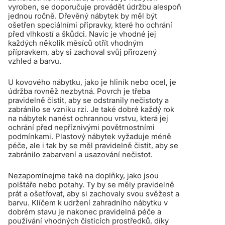
vyroben, se doporučuje provádět údržbu alespoň
jednou ročně. Dřevěný nábytek by měl být
ošetřen speciálními přípravky, které ho ochrání
před vlhkostí a škůdci. Navíc je vhodné jej
každých několik měsíců otřít vhodným
přípravkem, aby si zachoval svůj přirozený
vzhled a barvu.
U kovového nábytku, jako je hliník nebo ocel, je
údržba rovněž nezbytná. Povrch je třeba
pravidelně čistit, aby se odstranily nečistoty a
zabránilo se vzniku rzi. Je také dobré každý rok
na nábytek nanést ochrannou vrstvu, která jej
ochrání před nepříznivými povětrnostními
podmínkami. Plastový nábytek vyžaduje méně
péče, ale i tak by se měl pravidelně čistit, aby se
zabránilo zabarvení a usazování nečistot.
Nezapomínejme také na doplňky, jako jsou
polštáře nebo potahy. Ty by se měly pravidelně
prát a ošetřovat, aby si zachovaly svou svěžest a
barvu. Klíčem k udržení zahradního nábytku v
dobrém stavu je nakonec pravidelná péče a
používání vhodných čisticích prostředků, díky