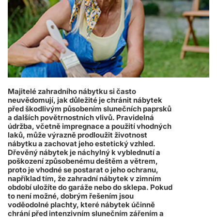
Majitelé zahradního nábytku si často
neuvědomují, jak důležité je chránit nábytek
před škodlivým působením slunečních paprsků
a dalších povětrnostních vlivů. Pravidelná
údržba, včetně impregnace a použití vhodných
laků, může výrazně prodloužit životnost
nábytku a zachovat jeho estetický vzhled.
Dřevěný nábytek je náchylný k vyblednutí a
poškození způsobenému deštěm a větrem,
proto je vhodné se postarat o jeho ochranu,
například tím, že zahradní nábytek v zimním
období uložíte do garáže nebo do sklepa. Pokud
to není možné, dobrým řešením jsou
voděodolné plachty, které nábytek účinně
chrání před intenzivním slunečním zářením a