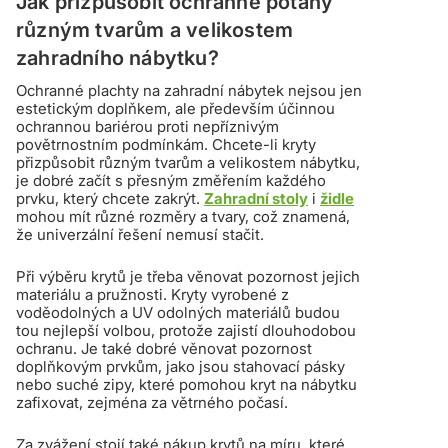
Jak přizpůsobit ochranné potahy
různým tvarům a velikostem
zahradního nábytku?
Ochranné plachty na zahradní nábytek nejsou jen
estetickým doplňkem, ale především účinnou
ochrannou bariérou proti nepříznivým
povětrnostním podmínkám. Chcete-li kryty
přizpůsobit různým tvarům a velikostem nábytku,
je dobré začít s přesným změřením každého
prvku, který chcete zakrýt.
Zahradní stoly
i
židle
mohou mít různé rozměry a tvary, což znamená,
že univerzální řešení nemusí stačit.
Při výběru krytů je třeba věnovat pozornost jejich
materiálu a pružnosti. Kryty vyrobené z
voděodolných a UV odolných materiálů budou
tou nejlepší volbou, protože zajistí dlouhodobou
ochranu. Je také dobré věnovat pozornost
doplňkovým prvkům, jako jsou stahovací pásky
nebo suché zipy, které pomohou kryt na nábytku
zafixovat, zejména za větrného počasí.
Za zvážení stojí také nákup krytů na míru, které