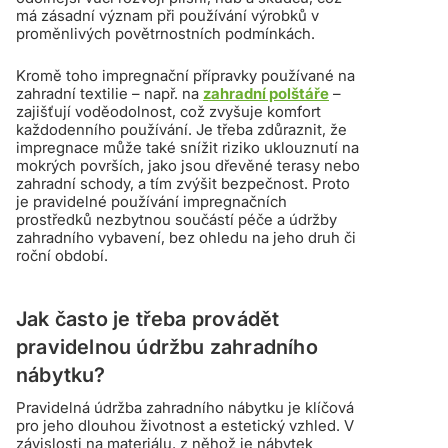
má zásadní význam při používání výrobků v
proměnlivých povětrnostních podmínkách.
Kromě toho impregnační přípravky používané na
zahradní textilie – např. na
zahradní polštáře
–
zajišťují voděodolnost, což zvyšuje komfort
každodenního používání. Je třeba zdůraznit, že
impregnace může také snížit riziko uklouznutí na
mokrých površích, jako jsou dřevěné terasy nebo
zahradní schody, a tím zvýšit bezpečnost. Proto
je pravidelné používání impregnačních
prostředků nezbytnou součástí péče a údržby
zahradního vybavení, bez ohledu na jeho druh či
roční období.
Jak často je třeba provádět
pravidelnou údržbu zahradního
nábytku?
Pravidelná údržba zahradního nábytku je klíčová
pro jeho dlouhou životnost a estetický vzhled. V
závislosti na materiálu, z něhož je nábytek