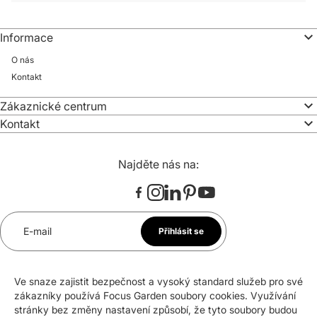
Informace
O nás
Kontakt
Zákaznické centrum
Kontakt
Najděte nás na:
E-mail
Přihlásit se
*
Souhlasím se zasíláním newsletteru na uvedenou e-
mailovou adresu. Svůj souhlas mohu kdykoli odvolat.
Ve snaze zajistit bezpečnost a vysoký standard služeb pro své
zákazníky používá Focus Garden soubory cookies. Využívání
stránky bez změny nastavení způsobí, že tyto soubory budou