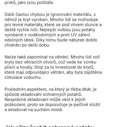
prvků, jako jsou polštáře.
Další častou chybou je ignorování materiálu, z
něhož je kryt vyroben. Mnoho lidí se rozhoduje
pro levné materiály, které se pod vlivem slunce a
deště rychle ničí. Nejlepší volbou jsou potahy
vyrobené z voděodolných a proti UV záření
odolných látek. Díky tomu bude nábytek dobře
chráněn po delší dobu.
Nelze také zapomínat na větrání. Mnoho lidí volí
kryty bez větracích otvorů, což vede ke vzniku
plísní a houby. Stojí za to investovat do krytů,
které mají odpovídající větrání, aby byla zajištěna
cirkulace vzduchu.
Posledním aspektem, na který je třeba dbát, je
způsob skladování ochranných potahů.
Nesprávné skladování může vést k jejich
poškození, proto se doporučuje je pečlivě složit
a skladovat na suchém místě.