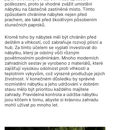
poškození, proto je vhodné zvážit umístění
nábytku na částečně zastíněné místo. Tímto
způsobem chráníme nábytek nejen před
prachem, ale také před škodlivým působením
slunečních paprsků.
Kromě toho by nábytek měl být chráněn před
deštěm a vlhkostí, což zabraňuje rozvoji plísní a
hub. Za tímto účelem se vyplatí investovat do
nábytku, který je odolný vůči různým
povětrnostním podmínkám. Mnoho moderních
zahradních sestav je vyrobeno z materiálů, které
zajišťují vysokou odolnost proti vlhkosti a
teplotním výkyvům, což výrazně prodlužuje jejich
životnost. V konečném důsledku by správné
rozmístění nábytku a jeho udržování v dobrém
stavu mělo být prioritou každého majitele
zahrady. Pravidelná kontrola a údržba nábytku
jsou klíčem k tomu, abyste si krásnou zahradu
mohli užívat po mnoho let.