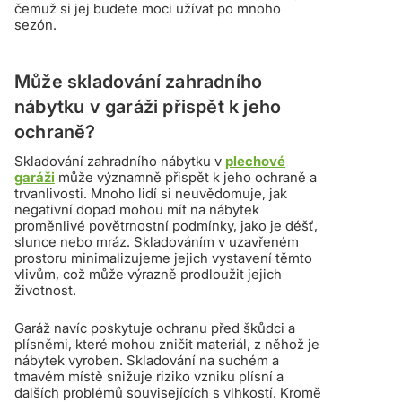
čemuž si jej budete moci užívat po mnoho
sezón.
Může skladování zahradního
nábytku v garáži přispět k jeho
ochraně?
Skladování zahradního nábytku v
plechové
garáži
může významně přispět k jeho ochraně a
trvanlivosti. Mnoho lidí si neuvědomuje, jak
negativní dopad mohou mít na nábytek
proměnlivé povětrnostní podmínky, jako je déšť,
slunce nebo mráz. Skladováním v uzavřeném
prostoru minimalizujeme jejich vystavení těmto
vlivům, což může výrazně prodloužit jejich
životnost.
Garáž navíc poskytuje ochranu před škůdci a
plísněmi, které mohou zničit materiál, z něhož je
nábytek vyroben. Skladování na suchém a
tmavém místě snižuje riziko vzniku plísní a
dalších problémů souvisejících s vlhkostí. Kromě