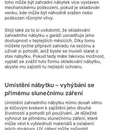
toho může být zahradní nábytek více vystaven
mechanickému poškození, pokud je skladován
venku, kde může být náhodně sražen nebo
poškozen různými vlivy.
Stojí také za to si uvědomit, že skladování
zahradního nábytku v garáži usnadňuje jeho
dostupnost v teplejších měsících. Díky tomu
můžete rychle připravit zahradu na sezónu a
užívat si pohodlí, aniž byste se museli starat o
stav nábytku. Pokud tedy máte takovou možnost,
vyplatí se zvážit tuto formu skladování nábytku,
abyste mu zajistili tu nejlepší ochranu.
Umístění nábytku – vyhýbání se
přímému slunečnímu záření
Umístění zahradního nábytku mimo dosah větru
je klíčovým krokem k zajištění jeho dlouhé
životnosti a pohodlí při používání. Je důležité
vyhnout se přímému slunečnímu záření, které
může vést k vyblednutí materiálů a oslabení
jejich struktury. UV záření může způsobit