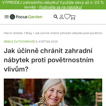
VÝPRODEJ zahradního nábytku! Využijte slevy až o -23 %
levněji -
Podívejte se na nabídku!
Hledat
Hlavní stránka
Blog
Jak účinně chránit zahradní nábytek proti povětrnost
MEBLE OUTDOOROVÉ
|
9. KVĚTNA 2025
Jak účinně chránit zahradní
nábytek proti povětrnostním
vlivům?