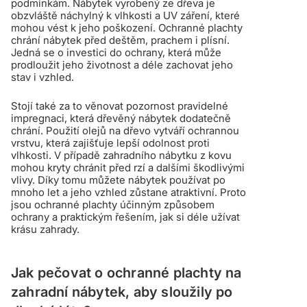
podmínkám. Nábytek vyrobený ze dřeva je
obzvláště náchylný k vlhkosti a UV záření, které
mohou vést k jeho poškození. Ochranné plachty
chrání nábytek před deštěm, prachem i plísní.
Jedná se o investici do ochrany, která může
prodloužit jeho životnost a déle zachovat jeho
stav i vzhled.
Stojí také za to věnovat pozornost pravidelné
impregnaci, která dřevěný nábytek dodatečně
chrání. Použití olejů na dřevo vytváří ochrannou
vrstvu, která zajišťuje lepší odolnost proti
vlhkosti. V případě zahradního nábytku z kovu
mohou kryty chránit před rzí a dalšími škodlivými
vlivy. Díky tomu můžete nábytek používat po
mnoho let a jeho vzhled zůstane atraktivní. Proto
jsou ochranné plachty účinným způsobem
ochrany a praktickým řešením, jak si déle užívat
krásu zahrady.
Jak pečovat o ochranné plachty na
zahradní nábytek, aby sloužily po