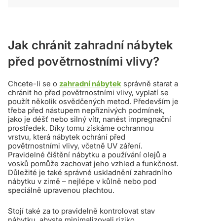
Jak chránit zahradní nábytek
před povětrnostními vlivy?
Chcete-li se o
zahradní nábytek
správně starat a
chránit ho před povětrnostními vlivy, vyplatí se
použít několik osvědčených metod. Především je
třeba před nástupem nepříznivých podmínek,
jako je déšť nebo silný vítr, nanést impregnační
prostředek. Díky tomu získáme ochrannou
vrstvu, která nábytek ochrání před
povětrnostními vlivy, včetně UV záření.
Pravidelné čištění nábytku a používání olejů a
vosků pomůže zachovat jeho vzhled a funkčnost.
Důležité je také správné uskladnění zahradního
nábytku v zimě – nejlépe v kůlně nebo pod
speciálně upravenou plachtou.
Stojí také za to pravidelně kontrolovat stav
nábytku, abyste minimalizovali riziko