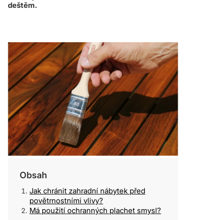
deštěm.
Obsah
Jak chránit zahradní nábytek před
povětrnostními vlivy?
Má použití ochranných plachet smysl?