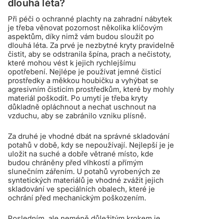
dlouhá léta?
Při péči o ochranné plachty na zahradní nábytek
je třeba věnovat pozornost několika klíčovým
aspektům, díky nimž vám budou sloužit po
dlouhá léta. Za prvé je nezbytné kryty pravidelně
čistit, aby se odstranila špína, prach a nečistoty,
které mohou vést k jejich rychlejšímu
opotřebení. Nejlépe je používat jemné čisticí
prostředky a měkkou houbičku a vyhýbat se
agresivním čisticím prostředkům, které by mohly
materiál poškodit. Po umytí je třeba kryty
důkladně opláchnout a nechat uschnout na
vzduchu, aby se zabránilo vzniku plísně.
Za druhé je vhodné dbát na správné skladování
potahů v době, kdy se nepoužívají. Nejlepší je je
uložit na suché a dobře větrané místo, kde
budou chráněny před vlhkostí a přímým
slunečním zářením. U potahů vyrobených ze
syntetických materiálů je vhodné zvážit jejich
skladování ve speciálních obalech, které je
ochrání před mechanickým poškozením.
Posledním, ale neméně důležitým krokem je