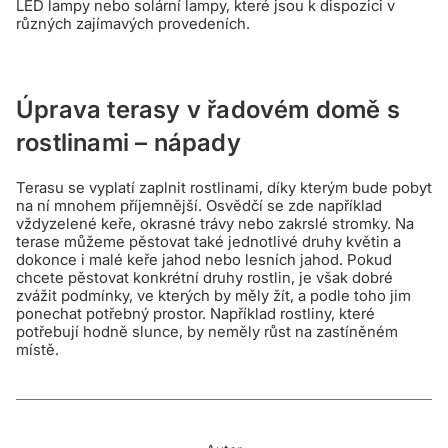
LED lampy nebo solární lampy, které jsou k dispozici v
různých zajímavých provedeních.
Úprava terasy v řadovém domě s
rostlinami – nápady
Terasu se vyplatí zaplnit rostlinami, díky kterým bude pobyt
na ní mnohem příjemnější. Osvědčí se zde například
vždyzelené keře, okrasné trávy nebo zakrslé stromky. Na
terase můžeme pěstovat také jednotlivé druhy květin a
dokonce i malé keře jahod nebo lesních jahod. Pokud
chcete pěstovat konkrétní druhy rostlin, je však dobré
zvážit podmínky, ve kterých by měly žít, a podle toho jim
ponechat potřebný prostor. Například rostliny, které
potřebují hodně slunce, by neměly růst na zastíněném
místě.