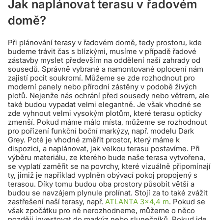
Jak naplánovat terasu v řadovém
domě?
Při plánování terasy v řadovém domě, tedy prostoru, kde
budeme trávit čas s blízkými, musíme v případě řadové
zástavby myslet především na oddělení naší zahrady od
sousedů. Správně vybrané a namontované oplocení nám
zajistí pocit soukromí. Můžeme se zde rozhodnout pro
moderní panely nebo přírodní zástěny v podobě živých
plotů. Nejenže nás ochrání před sousedy nebo větrem, ale
také budou vypadat velmi elegantně. Je však vhodné se
zde vyhnout velmi vysokým plotům, které terasu opticky
zmenší. Pokud máme málo místa, můžeme se rozhodnout
pro pořízení funkční boční markýzy, např. modelu Dark
Grey. Poté je vhodné změřit prostor, který máme k
dispozici, a naplánovat, jak velkou terasu postavíme. Při
výběru materiálu, ze kterého bude naše terasa vytvořena,
se vyplatí zaměřit se na povrchy, které vizuálně připomínají
ty, jimiž je například vyplněn obývací pokoj propojený s
terasou. Díky tomu budou oba prostory působit větší a
budou se navzájem plynule prolínat. Stojí za to také zvážit
zastřešení naší terasy, např.
ATLANTA 3×4,4 m
. Pokud se
však zpočátku pro ně nerozhodneme, můžeme o něco
později investovat do markýz nebo slunečníků. Pokud jde