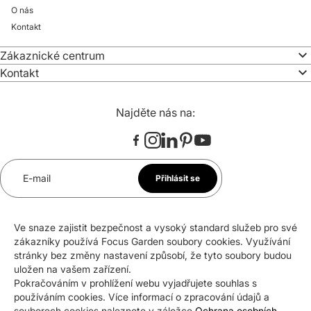
O nás
Kontakt
Zákaznické centrum
Kontakt
Najděte nás na:
E-mail
Přihlásit se
*
Souhlasím se zasíláním newsletteru na uvedenou e-
mailovou adresu. Svůj souhlas mohu kdykoli odvolat.
Ve snaze zajistit bezpečnost a vysoký standard služeb pro své
zákazníky používá Focus Garden soubory cookies. Využívání
stránky bez změny nastavení způsobí, že tyto soubory budou
uložen na vašem zařízení.
Pokračováním v prohlížení webu vyjadřujete souhlas s
Certifikáty a ocenění
používáním cookies. Více informací o zpracování údajů a
souborech cookies naleznete v záložce
Ochrana osobních