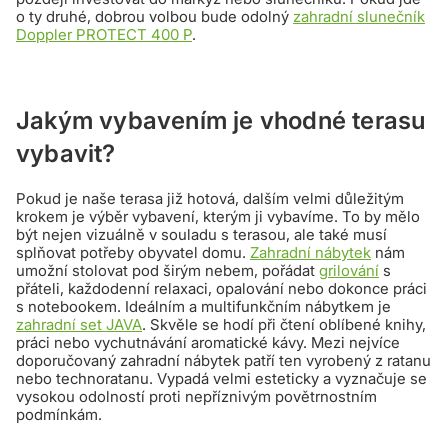
o ty druhé, dobrou volbou bude odolný
zahradní slunečník
Doppler PROTECT 400 P
.
Jakým vybavením je vhodné terasu
vybavit?
Pokud je naše terasa již hotová, dalším velmi důležitým
krokem je výběr vybavení, kterým ji vybavíme. To by mělo
být nejen vizuálně v souladu s terasou, ale také musí
splňovat potřeby obyvatel domu.
Zahradní nábytek
nám
umožní stolovat pod širým nebem, pořádat
grilování
s
přáteli, každodenní relaxaci, opalování nebo dokonce práci
s notebookem. Ideálním a multifunkčním nábytkem je
zahradní set JAVA
. Skvěle se hodí při čtení oblíbené knihy,
práci nebo vychutnávání aromatické kávy. Mezi nejvíce
doporučovaný zahradní nábytek patří ten vyrobený z ratanu
nebo technoratanu. Vypadá velmi esteticky a vyznačuje se
vysokou odolností proti nepříznivým povětrnostním
podmínkám.