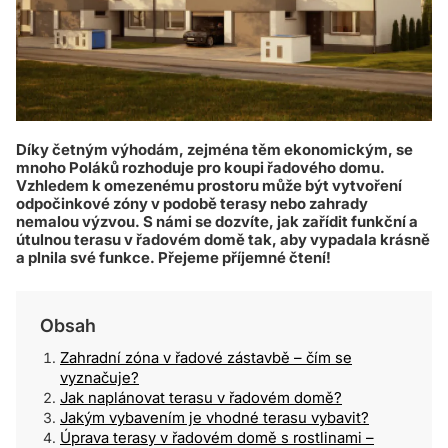
Díky četným výhodám, zejména těm ekonomickým, se
mnoho Poláků rozhoduje pro koupi řadového domu.
Vzhledem k omezenému prostoru může být vytvoření
odpočinkové zóny v podobě terasy nebo zahrady
nemalou výzvou. S námi se dozvíte, jak zařídit funkční a
útulnou terasu v řadovém domě tak, aby vypadala krásně
a plnila své funkce. Přejeme příjemné čtení!
Obsah
Zahradní zóna v řadové zástavbě – čím se
vyznačuje?
Jak naplánovat terasu v řadovém domě?
Jakým vybavením je vhodné terasu vybavit?
Úprava terasy v řadovém domě s rostlinami –