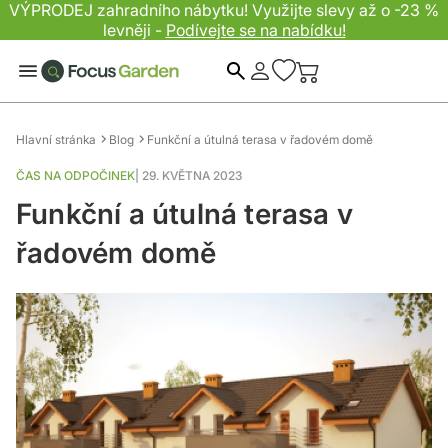
VÝPRODEJ zahradního nábytku! Využijte slevy až o -23 %
levněji -
Podívejte se na nabídku!
Hledat
Hlavní stránka
Blog
Funkční a útulná terasa v řadovém domě
ČAS NA ODPOČINEK
|
29. KVĚTNA 2023
Funkční a útulná terasa v
řadovém domě