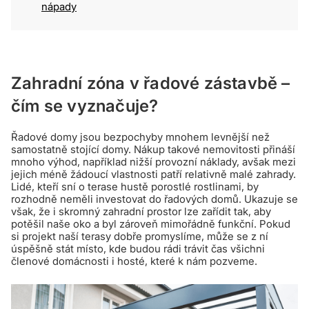
nápady
Zahradní zóna v řadové zástavbě –
čím se vyznačuje?
Řadové domy jsou bezpochyby mnohem levnější než
samostatně stojící domy. Nákup takové nemovitosti přináší
mnoho výhod, například nižší provozní náklady, avšak mezi
jejich méně žádoucí vlastnosti patří relativně malé zahrady.
Lidé, kteří sní o terase hustě porostlé rostlinami, by
rozhodně neměli investovat do řadových domů. Ukazuje se
však, že i skromný zahradní prostor lze zařídit tak, aby
potěšil naše oko a byl zároveň mimořádně funkční. Pokud
si projekt naší terasy dobře promyslíme, může se z ní
úspěšně stát místo, kde budou rádi trávit čas všichni
členové domácnosti i hosté, které k nám pozveme.