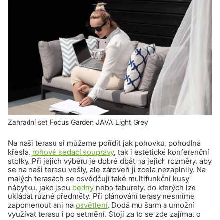
Zahradní set Focus Garden JAVA Light Grey
Na naši terasu si můžeme pořídit jak pohovku, pohodlná
křesla,
rohové sedací soupravy
, tak i estetické konferenční
stolky. Při jejich výběru je dobré dbát na jejich rozměry, aby
se na naši terasu vešly, ale zároveň ji zcela nezaplnily. Na
malých terasách se osvědčují také multifunkční kusy
nábytku, jako jsou
bedny
nebo taburety, do kterých lze
ukládat různé předměty. Při plánování terasy nesmíme
zapomenout ani na
osvětlení
. Dodá mu šarm a umožní
využívat terasu i po setmění. Stojí za to se zde zajímat o