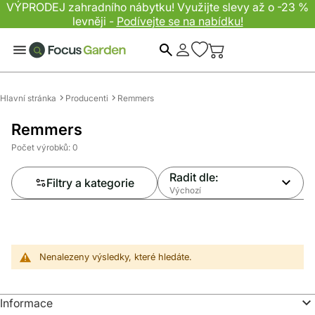
VÝPRODEJ zahradního nábytku! Využijte slevy až o -23 %
levněji -
Podívejte se na nabídku!
Hledat
Hlavní stránka
Producenti
Remmers
Remmers
Počet výrobků: 0
Radit dle:
Filtry a kategorie
Výchozí
Nenalezeny výsledky, které hledáte.
Informace