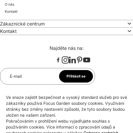
O nás
Kontakt
Zákaznické centrum
Kontakt
Najděte nás na:
E-mail
Přihlásit se
*
Souhlasím se zasíláním newsletteru na uvedenou e-
Ve snaze zajistit bezpečnost a vysoký standard služeb pro své
mailovou adresu. Svůj souhlas mohu kdykoli odvolat.
zákazníky používá Focus Garden soubory cookies. Využívání
stránky bez změny nastavení způsobí, že tyto soubory budou
uložen na vašem zařízení.
Pokračováním v prohlížení webu vyjadřujete souhlas s
Certifikáty a ocenění
používáním cookies. Více informací o zpracování údajů a
souborech cookies naleznete v záložce
Ochrana osobních