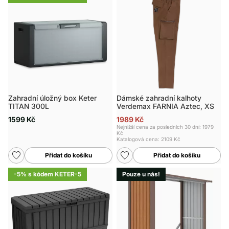
Zahradní úložný box Keter
Dámské zahradní kalhoty
TITAN 300L
Verdemax FARNIA Aztec, XS
1599 Kč
1989 Kč
Nejnižší cena za posledních 30 dní: 1979
Kč
Katalogová cena:
2109 Kč
Přidat do košíku
Přidat do košíku
-5% s kódem KETER-5
Pouze u nás!