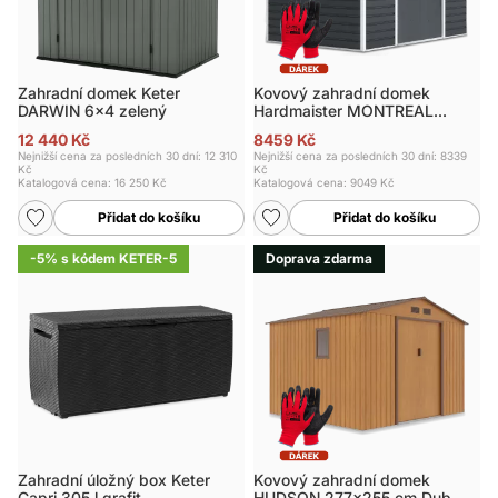
Zahradní domek Keter
Kovový zahradní domek
DARWIN 6x4 zelený
Hardmaister MONTREAL
277x195 cm
12 440 Kč
8459 Kč
Nejnižší cena za posledních 30 dní: 12 310
Nejnižší cena za posledních 30 dní: 8339
Kč
Kč
Katalogová cena:
16 250 Kč
Katalogová cena:
9049 Kč
Přidat do košíku
Přidat do košíku
-5% s kódem KETER-5
Doprava zdarma
Zahradní úložný box Keter
Kovový zahradní domek
Capri 305 l grafit
HUDSON 277x255 cm Dub