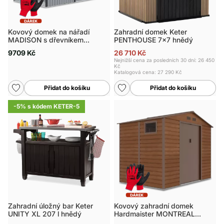
Kovový domek na nářadí
Zahradní domek Keter
MADISON s dřevníkem
PENTHOUSE 7x7 hnědý
342x191 cm
9709 Kč
26 710 Kč
Nejnižší cena za posledních 30 dní: 26 450
Kč
Katalogová cena:
27 290 Kč
Přidat do košíku
Přidat do košíku
-5% s kódem KETER-5
Zahradní úložný bar Keter
Kovový zahradní domek
UNITY XL 207 l hnědý
Hardmaister MONTREAL
277x195 cm Ořech