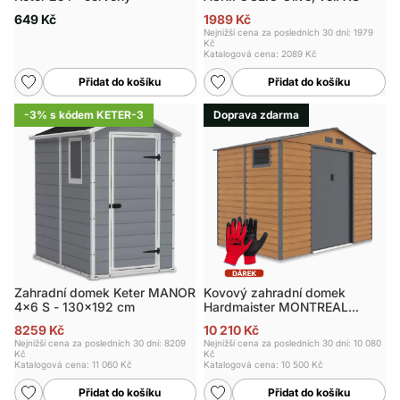
649 Kč
1989 Kč
Nejnižší cena za posledních 30 dní: 1979
Kč
Katalogová cena:
2089 Kč
Přidat do košíku
Přidat do košíku
-3% s kódem KETER-3
Doprava zdarma
Zahradní domek Keter MANOR
Kovový zahradní domek
4x6 S - 130x192 cm
Hardmaister MONTREAL
277x195 cm Oak
8259 Kč
10 210 Kč
Nejnižší cena za posledních 30 dní: 8209
Nejnižší cena za posledních 30 dní: 10 080
Kč
Kč
Katalogová cena:
11 060 Kč
Katalogová cena:
10 500 Kč
Přidat do košíku
Přidat do košíku