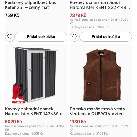
Pedálový odpadkový koš
Kovový domek na nářadí
Keter 25 l – černý mat
Hardmaister KENT 222x149
cm šedý
759 Kč
7379 Kč
Nejnižší cena za posledních 30 dní: 7259
Kč
Katalogová cena:
7969 Kč
Přidat do košíku
Přidat do košíku
Kovový zahradní domek
Dámská manšestrová vesta
Hardmaister KENT 143x89 cm
Verdemax QUERCIA Aztec,
šedý
vel. L
5029 Kč
1989 Kč
Nejnižší cena za posledních 30 dní: 4709
Nejnižší cena za posledních 30 dní: 1979
Kč
Kč
Katalogová cena:
5609 Kč
Katalogová cena:
2109 Kč