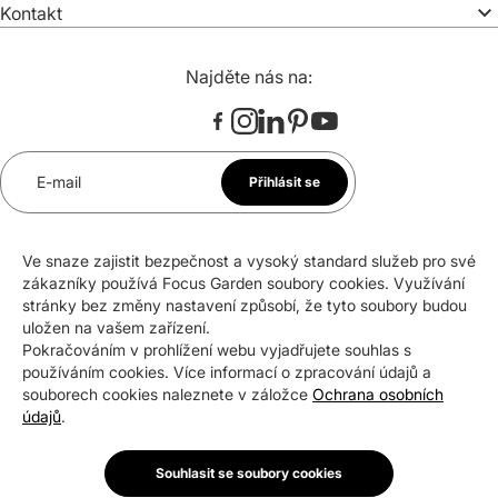
Kontakt
Najděte nás na:
E-mail
Přihlásit se
*
Souhlasím se zasíláním newsletteru na uvedenou e-
Ve snaze zajistit bezpečnost a vysoký standard služeb pro své
mailovou adresu. Svůj souhlas mohu kdykoli odvolat.
zákazníky používá Focus Garden soubory cookies. Využívání
stránky bez změny nastavení způsobí, že tyto soubory budou
uložen na vašem zařízení.
Pokračováním v prohlížení webu vyjadřujete souhlas s
Certifikáty a ocenění
používáním cookies. Více informací o zpracování údajů a
souborech cookies naleznete v záložce
Ochrana osobních
údajů
.
Souhlasit se soubory cookies
Copyright © 2026 Focus Garden Sp. z o.o.