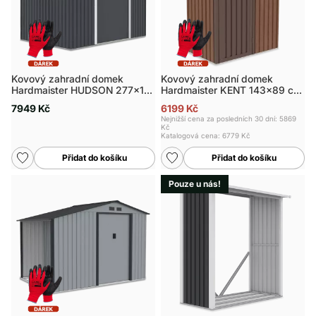
Kovový zahradní domek
Kovový zahradní domek
Hardmaister HUDSON 277x191
Hardmaister KENT 143x89 cm
cm
Walnut
7949 Kč
6199 Kč
Nejnižší cena za posledních 30 dní: 5869
Kč
Katalogová cena:
6779 Kč
Přidat do košíku
Přidat do košíku
Pouze u nás!