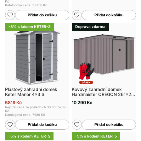
Kč
Katalogová cena:
13 450 Kč
Přidat do košíku
Přidat do košíku
-3% s kódem KETER-3
Doprava zdarma
Plastový zahradní domek
Kovový zahradní domek
Keter Manor 4x3 S
Hardmaister OREGON 261x241
cm
5819 Kč
10 290 Kč
Nejnižší cena za posledních 30 dní: 5789
Kč
Katalogová cena:
7989 Kč
Přidat do košíku
Přidat do košíku
-5% s kódem KETER-5
-5% s kódem KETER-5