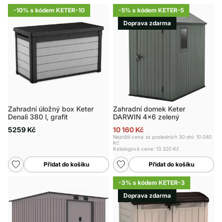
-10% s kódem KETER-10
-5% s kódem KETER-5
Doprava zdarma
Zahradní úložný box Keter
Zahradní domek Keter
Denali 380 l, grafit
DARWIN 4x6 zelený
5259 Kč
10 160 Kč
Nejnižší cena za posledních 30 dní: 10 040
Kč
Katalogová cena:
13 320 Kč
Přidat do košíku
Přidat do košíku
-3% s kódem KETER-3
Doprava zdarma