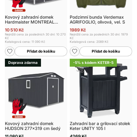
Kovový zahradní domek
Podzimní bunda Verdemax
Hardmaister MONTREAL
AGRIFOGLIO, olivová, vel. S
277x259 cm
10 510 Kč
1989 Kč
Nejnižší cena za posledních 30 dní: 10 270
Nejnižší cena za posledních 30 dní: 1979
Kč
Kč
Katalogová cena:
11 090 Kč
Katalogová cena:
2089 Kč
Přidat do košíku
Přidat do košíku
Doprava zdarma
-5% s kódem KETER-5
Kovový zahradní domek
Zahradní bar a grilovací stolek
HUDSON 277x319 cm šedý
Keter UNITY 105 l
11 080 Kč
4269 Kč