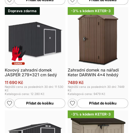
Doprava zdarma
-3% s kódem KETER-3
Kovový zahradní domek
Zahradní domek na nářadí
JASPER 279x321 cm šedý
Keter DARWIN 4x4 hnědý
11 690 Kč
7489 Kč
Nejnižší cena za posledních 30 dní: 11 530
Nejnižší cena za posledních 30 dní: 7449
Kč
Kč
Katalogová cena:
12 280 Kč
Katalogová cena:
9479 Kč
Přidat do košíku
Přidat do košíku
-3% s kódem KETER-3