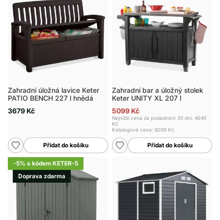
Zahradní úložná lavice Keter
Zahradní bar a úložný stolek
PATIO BENCH 227 l hnědá
Keter UNITY XL 207 l
3679 Kč
5099 Kč
Nejnižší cena za posledních 30 dní: 4649
Kč
Katalogová cena:
6039 Kč
Přidat do košíku
Přidat do košíku
-5% s kódem KETER-5
Doprava zdarma