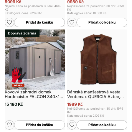
5099 Kč
9989 Kč
Nejnižší cena za posledních 30 dní: 4649
Nejnižší cena za posledních 30 dní: 9859
Kč
Kč
Katalogová cena:
6269 Kč
Katalogová cena:
10 500 Kč
Přidat do košíku
Přidat do košíku
Doprava zdarma
Kovový zahradní domek
Dámská manšestrová vesta
Hardmaister FALCON 340x194
Verdemax QUERCIA Aztec,
cm šedý
vel. S
15 180 Kč
1989 Kč
Nejnižší cena za posledních 30 dní: 1979
Kč
Katalogová cena:
2109 Kč
Přidat do košíku
Přidat do košíku