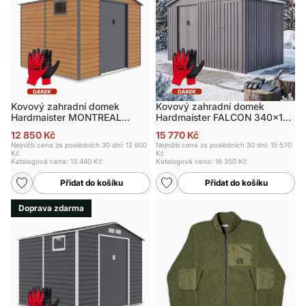
Kovový zahradní domek
Kovový zahradní domek
Hardmaister MONTREAL
Hardmaister FALCON 340x194
277x259 cm Oak
cm
12 850 Kč
15 770 Kč
Nejnižší cena za posledních 30 dní: 12 600
Nejnižší cena za posledních 30 dní: 15 570
Kč
Kč
Katalogová cena:
13 440 Kč
Katalogová cena:
16 350 Kč
Přidat do košíku
Přidat do košíku
Doprava zdarma