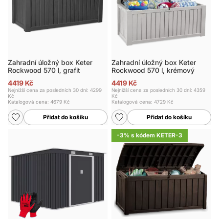
Zahradní úložný box Keter
Zahradní úložný box Keter
Rockwood 570 l, grafit
Rockwood 570 l, krémový
4419 Kč
4419 Kč
Nejnižší cena za posledních 30 dní: 4299
Nejnižší cena za posledních 30 dní: 4359
Kč
Kč
Katalogová cena:
4679 Kč
Katalogová cena:
4729 Kč
Přidat do košíku
Přidat do košíku
-3% s kódem KETER-3