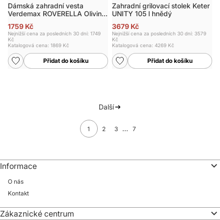
Dámská zahradní vesta
Zahradní grilovací stolek Keter
Verdemax ROVERELLA Olivine,
UNITY 105 l hnědý
vel. L
1759 Kč
3679 Kč
Nejnižší cena za posledních 30 dní: 1749
Nejnižší cena za posledních 30 dní: 3579
Kč
Kč
Katalogová cena:
1869 Kč
Katalogová cena:
4269 Kč
Přidat do košíku
Přidat do košíku
Další
...
1
2
3
7
Informace
O nás
Kontakt
Zákaznické centrum