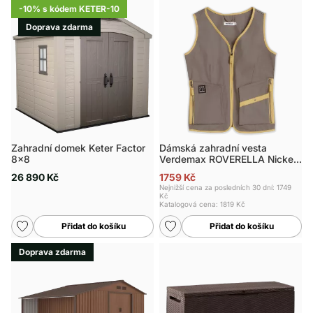
-10% s kódem KETER-10
Doprava zdarma
Zahradní domek Keter Factor
Dámská zahradní vesta
8x8
Verdemax ROVERELLA Nickel,
vel. L
26 890 Kč
1759 Kč
Nejnižší cena za posledních 30 dní: 1749
Kč
Katalogová cena:
1819 Kč
Přidat do košíku
Přidat do košíku
Doprava zdarma