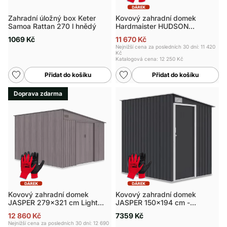
Zahradní úložný box Keter
Kovový zahradní domek
Samoa Rattan 270 l hnědý
Hardmaister HUDSON
277x319 cm Oak Grey
1069 Kč
11 670 Kč
Nejnižší cena za posledních 30 dní: 11 420
Kč
Katalogová cena:
12 250 Kč
Přidat do košíku
Přidat do košíku
Doprava zdarma
Kovový zahradní domek
Kovový zahradní domek
JASPER 279x321 cm Light
JASPER 150x194 cm -
Wood
Hardmaister
12 860 Kč
7359 Kč
Nejnižší cena za posledních 30 dní: 12 690