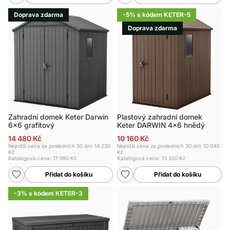
Doprava zdarma
-5% s kódem KETER-5
Doprava zdarma
Zahradní domek Keter Darwin
Plastový zahradní domek
6x6 grafitový
Keter DARWIN 4x6 hnědý
14 480 Kč
10 160 Kč
Nejnižší cena za posledních 30 dní: 14 230
Nejnižší cena za posledních 30 dní: 10 040
Kč
Kč
Katalogová cena:
17 990 Kč
Katalogová cena:
13 320 Kč
Přidat do košíku
Přidat do košíku
-3% s kódem KETER-3