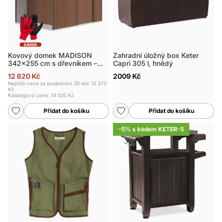
Kovový domek MADISON
Zahradní úložný box Keter
342x255 cm s dřevníkem –
Capri 305 l, hnědý
Walnut
12 620 Kč
2009 Kč
Nejnižší cena za posledních 30 dní: 12 370
Kč
Katalogová cena:
14 020 Kč
Přidat do košíku
Přidat do košíku
-5% s kódem KETER-5