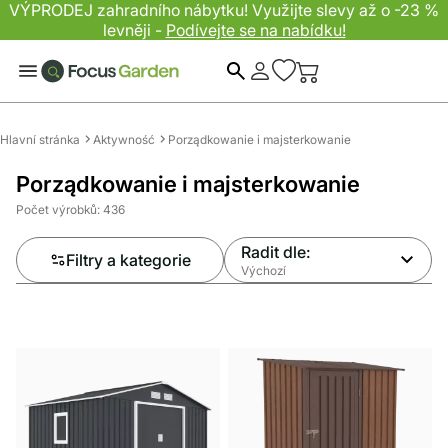
VÝPRODEJ zahradního nábytku! Využijte slevy až o -23 %
levněji -
Podívejte se na nabídku!
Hledat
Hlavní stránka
Aktywność
Porządkowanie i majsterkowanie
Porządkowanie i majsterkowanie
Počet výrobků: 436
Radit dle:
Filtry a kategorie
Výchozí