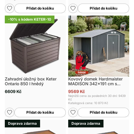
Přidat do košíku
Přidat do košíku
-10% s kódem KETER-10
Zahradní úložný box Keter
Kovový domek Hardmaister
Ontario 850 l hnědý
MADISON 342x191 cm s
přístřeškem
6609 Kč
9569 Kč
Nejnižší cena za posledních 30 dní: 9439
Kč
Katalogová cena:
10 870 Kč
Přidat do košíku
Přidat do košíku
Doprava zdarma
Doprava zdarma