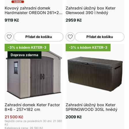
Kovový zahradní domek
Zahradní úložný box Keter
Hardmaister OREGON 261x241
Glenwood 390 l hnědý
cm šedý
9119 Kč
2959 Kč
Přidat do košíku
Přidat do košíku
-3% s kódem KETER-3
-3% s kódem KETER-3
Doprava zdarma
Zahradní domek Keter Factor
Zahradní úložný box Keter
8x6 - 257x182 cm
SPRINGWOOD 305L hnědý
21 500 Kč
2009 Kč
Nejnižší cena za posledních 30 dní: 21 380
Kč
Katalogová cena:
26 190 Kč