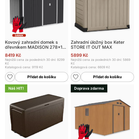
Kovový zahradní domek s
Zahradní úložný box Keter
dřevníkem MADISON 278x191
STORE IT OUT MAX
cm
8419 Kč
5899 Kč
Nejnižší cena za posledních 30 dní: 8299
Nejnižší cena za posledních 30 dní: 5869
Kč
Kč
Katalogová cena:
9119 Kč
Katalogová cena:
6609 Kč
Přidat do košíku
Přidat do košíku
Náš HIT!
Doprava zdarma