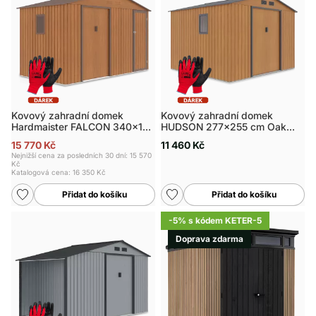
Kovový zahradní domek
Kovový zahradní domek
Hardmaister FALCON 340x194
HUDSON 277x255 cm Oak
cm Dub hnědý
šedý
15 770 Kč
11 460 Kč
Nejnižší cena za posledních 30 dní: 15 570
Kč
Katalogová cena:
16 350 Kč
Přidat do košíku
Přidat do košíku
-5% s kódem KETER-5
Doprava zdarma